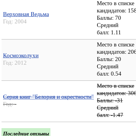
Место в списке
кандидатов: 15
Верховная Ведьма
Баллы: 70
Год:
2004
Средний
балл:
1.11
Место в списке
кандидатов: 20
Космоэколухи
Баллы: 20
Год:
2012
Средний
балл:
0.54
Место в списке
кандидатов: 30
Серия книг "Белория и окрестности"
Баллы: -31
Год:
-
Средний
балл:
-1.47
Последние отзывы