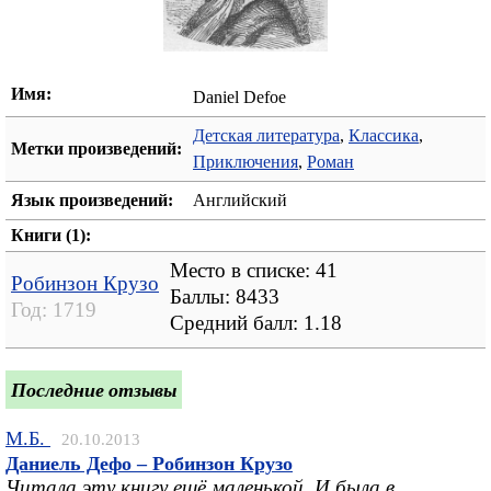
Имя:
Daniel Defoe
Детская литература
,
Классика
,
Метки произведений:
Приключения
,
Роман
Язык произведений:
Английский
Книги (1):
Место в списке: 41
Робинзон Крузо
Баллы: 8433
Год:
1719
Средний балл:
1.18
Последние отзывы
М.Б.
20.10.2013
Даниель Дефо – Робинзон Крузо
Читала эту книгу ещё маленькой. И была в