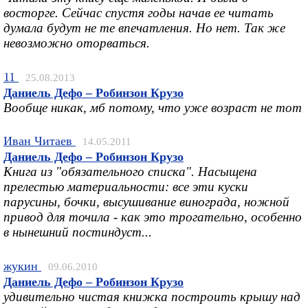
восторге. Сейчас спустя годы начав ее читать
думала будут не те впечатления. Но нет. Так же
невозможно оторваться.
11
25.08.2013
Даниель Дефо – Робинзон Крузо
Вообще никак, мб потому, что уже возраст не тот
Иван Читаев
14.05.2011
Даниель Дефо – Робинзон Крузо
Книга из "обязательного списка". Насыщена
прелестью материальности: все эти куски
парусины, бочки, высушивание винограда, ножной
привод для точила - как это трогательно, особенно
в нынешний постиндуст...
жукин
09.06.2010
Даниель Дефо – Робинзон Крузо
удивительно чистая книжка построить крышу над