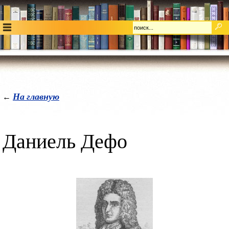
На главную
←
Даниель Дефо