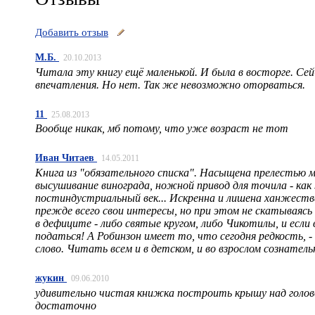
Добавить отзыв
М.Б.
20.10.2013
Читала эту книгу ещё маленькой. И была в восторге. Се
впечатления. Но нет. Так же невозможно оторваться.
11
25.08.2013
Вообще никак, мб потому, что уже возраст не тот
Иван Читаев
14.05.2011
Книга из "обязательного списка". Насыщена прелестью м
высушивание винограда, ножной привод для точила - как
постиндустриальный век... Искренна и лишена ханжеств
прежде всего свои интересы, но при этом не скатываяс
в дефиците - либо святые кругом, либо Чикотилы, и если 
податься! А Робинзон имеет то, что сегодня редкость, -
слово. Читать всем и в детском, и во взрослом сознатель
жукин
09.06.2010
удивительно чистая книжка построить крышу над голово
достаточно