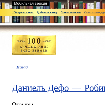
Мобильная версия
100 лучших книг
Добавить книгу
Проголосовать
Список кандид
Назад
←
Даниель Дефо
—
Роби
Отзывы