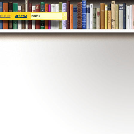
ки книг
Играть!