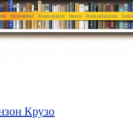
атов
Что почитать?
Лучшие писатели
Новости
Другие рейтинги книг
Подбор
нзон Крузо