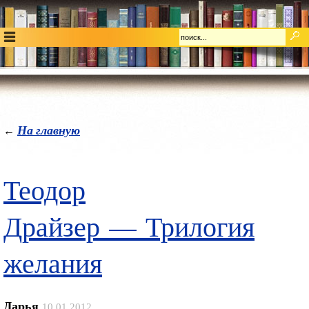
На главную
←
Теодор
Драйзер — Трилогия
желания
Дарья
10.01.2012