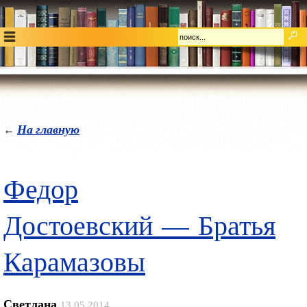
На главную
←
Федор
Достоевский — Братья
Карамазовы
Светлана
13.05.2014