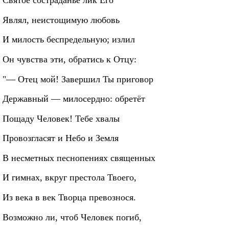
Святое состраданье лик Его
Являл, неистощимую любовь
И милость беспредельную; излил
Он чувства эти, обратись к Отцу:
"— Отец мой! Завершил Ты приговор
Державный — милосердно: обретёт
Пощаду Человек! Тебе хвалы
Провозгласят и Небо и Земля
В несметных песнопениях священных
И гимнах, вкруг престола Твоего,
Из века в век Творца превознося.
Возможно ли, чтоб Человек погиб,