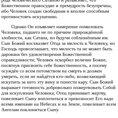
Божественное правосудие и премудрость безупречны,
ибо Человек создан свободным и вполне способным
противостоять искушению.
Однако Он изъявляет намерение помиловать
Человека, падшего не по причине прирождённой
злобности, как Сатана, но будучи соблазнённым им.
Сын Божий восхваляет Отца за милость к Человеку, но
Господь провозглашает, что милость та не может быть
дарована без удовлетворения Божественной
справедливости; Человек оскорбил величие Божие,
посягнув присвоить себе божественность, а посему
осуждён со всем потомством на смерть и должен
умереть, если не найдётся кто-либо, возжелающий
искупить за него эту вину и понести кару. Сын Божий
выражает готовность добровольно пожертвовать Собой
для искупления Человека; Отец принимает жертву,
повелевает Сыну воплотиться и превозносит Его надо
всеми именами на Небесах и на Земле, повелевает всем
Ангелам поклониться Сыну.