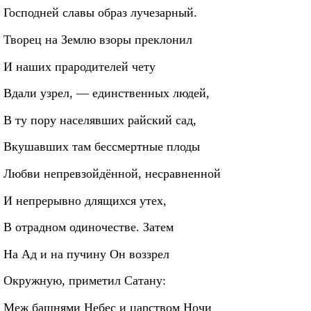
Господней славы образ лучезарный.
Творец на Землю взоры преклонил
И наших прародителей чету
Вдали узрел, — единственных людей,
В ту пору населявших райский сад,
Вкушавших там бессмертные плоды
Любви непревзойдённой, несравненной
И непрерывно длящихся утех,
В отрадном одиночестве. Затем
На Ад и на пучину Он воззрел
Окружную, приметил Сатану:
Меж башнями Небес и царством Ночи