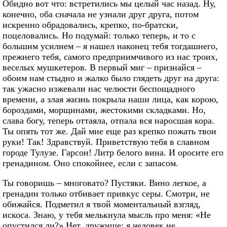
Обидно вот что: встретились мы целый час назад. Ну,
конечно, оба сначала не узнали друг друга, потом
искренно обрадовались, крепко, по-братски,
поцеловались. Но подумай: только теперь, и то с
большим усилием – я нашел наконец тебя тогдашнего,
прежнего тебя, самого предприимчивого из нас троих,
веселых мушкетеров. В первый миг – признайся –
обоим нам стыдно и жалко было глядеть друг на друга:
так ужасно изжевали нас челюсти беспощадного
времени, а злая жизнь покрыла наши лица, как корою,
бороздами, морщинами, жестокими складками. Но,
слава богу, теперь оттаяла, отпала вся наросшая кора.
Ты опять тот же. Дай мне еще раз крепко пожать твои
руки! Так! Здравствуй. Приветствую тебя в славном
городе Тулузе. Гарсон! Литр белого вина. И оросите его
гренадином. Оно спокойнее, если с запасом.
Ты говоришь – многовато? Пустяки. Вино легкое, а
гренадин только отбивает привкус серы. Смотри, не
обижайся. Подметил я твой моментальный взгляд,
искоса. Знаю, у тебя мелькнула мысль про меня: «Не
опустился ли?» Нет, дружище: я человек не