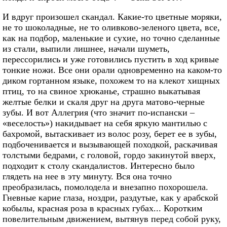
И вдруг произошел скандал. Какие-то цветные моряки,
не то шоколадные, не то оливково-зеленого цвета, все,
как на подбор, маленькие и сухие, но точно сделанные
из стали, выпили лишнее, начали шуметь,
перессорились и уже готовились пустить в ход кривые
тонкие ножи. Все они орали одновременно на каком-то
диком гортанном языке, похожем то на клекот хищных
птиц, то на свиное хрюканье, страшно выкатывая
желтые белки и скаля друг на друга матово-черные
зубы. И вот Аллегрия (что значит по-испански –
«веселость») накидывает на себя яркую мантилью с
бахромой, вытаскивает из волос розу, берет ее в зубы,
подбоченивается и вызывающей походкой, раскачивая
толстыми бедрами, с головой, гордо закинутой вверх,
подходит к столу скандалистов. Интересно было
глядеть на нее в эту минуту. Вся она точно
преобразилась, помолодела и внезапно похорошела.
Гневные карие глаза, ноздри, раздутые, как у арабской
кобылы, красная роза в красных губах... Коротким
повелительным движением, вытянув перед собой руку,