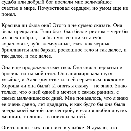
судьба или добрый бог послали мне величайшее
счастье в мире. Почувствовал сердцем, но умом еще не
понял.
Красива ли была она? Этого я не сумею сказать. Она
была прекрасна. Если бы я был беллетристом – черт бы
их всех побрал, – я бы смог ее описать: губы
коралловые, зубы жемчужные, глаза как черные
бриллианты или бархат, роскошное тело и так далее, и
так далее, и так далее.
Она еще продолжала смеяться. Она сняла перчатки и
бросила их на мой стол. Она аплодировала шутя
хозяйке, и Аллегрия ответила ей серьезным поклоном.
Хороша ли она была? И опять я скажу – не знаю. Знаю
только, что о ней одной я мечтал с самых ранних, с
самых мальчишеских дней. Мне показалось, что я знаю
ее очень давно, лет двадцать, и как будто бы она была
всегда моей женой или сестрой, и если я любил других
женщин, то лишь – в поисках за ней.
Опять наши глаза сошлись в улыбке. Я думаю, что