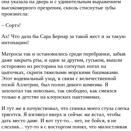
она указала на дверь и с удивительным выражением
высокомерного презрения, сквозь стиснутые зубы
произнесла:
– Сортэ!
Ах! Что дала бы Сара Бернар за такой жест и за такую
интонацию!
Матросы так и остановились среди перебранки, забыв
даже закрыть рты, и один за другим, гуськом, вышли
осторожно из ресторана на согнутых ногах на
цыпочках, скрипя тяжелыми морскими башмаками.
Этот водевильный уход, в связи с величественной
позой Аллегрии, был полон дикого комизма. Я
захохотал так невольно, так свободно, как смеялся
только в детстве на клоунских пантомимах.
И тут же я почувствовал, что спинка моего стула слегка
трясется. Я взглянул вверх и сейчас же встал, чтобы
дать место даме. И вот тут-то... нет, не бойся, я не
слезлив... тут-то я с восторгом понял, что милостливая