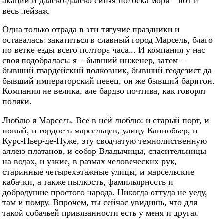
акации и далеко-далеко синяя полоска моря – вот и
весь пейзаж.
Одна только отрада в эти тягучие праздники и
оставалась: закатиться в славный город Марсель, благо
по ветке езды всего полтора часа... И компания у нас
своя подобралась: я – бывший инженер, затем –
бывший гвардейский полковник, бывший геодезист да
бывший императорский певец, он же бывший баритон.
Компания не велика, але бардзо почтива, как говорят
поляки.
Люблю я Марсель. Все в ней люблю: и старый порт, и
новый, и гордость марсельцев, улицу Каннобьер, и
Курс-Пьер-де-Пуже, эту сводчатую темнолиственную
аллею платанов, и собор Владычицы, спасительницы
на водах, и узкие, в размах человеческих рук,
старинные четырехэтажные улицы, и марсельские
кабачки, а также пылкость, фамильярность и
добродушие простого народа. Никогда оттуда не уеду,
там и помру. Впрочем, ты сейчас увидишь, что для
такой собачьей привязанности есть у меня и другая