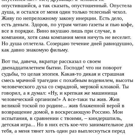
опустившийся, а так сказать, опустошенный. Опустела
душа, и остался от меня один только телесный чехол.
Живу по непреложному закону инерции. Есть дело,
есть деньги. Здоров, по утрам читаю газеты и пью кофе,
все в порядке. Вино вкушаю лишь при случае, в
компании, хотя сама компания меня ничуть не веселит.
Но душа отлетела. Созерцаю течение дней равнодушно,
как давно знакомую фильму.
Вот ты, давеча, вкратце рассказал о своем
двенадцатилетнем бытии. Господи! что ни поворот
судьбы, то целая эпопея. Какая-то дикая и страшная
смесь мрачной трагедии с похабным водевилем, высоты
человеческого духа со смрадной, мерзкой клоакой. Ты
говорил, а я думал: «Ну, и крепкая же машинища
человеческий организм!» А все-таки ты жив. Жив
великой тоской по родине... жив блаженной верой в
возвращение домой, в воскресающую Россию. Мои
испытания, в сравнении с твоими, – киндершпиль,
детская игра... Но в них есть кое-что занимательное для
тебя, а меня тянет хоть один раз выплеснуться перед