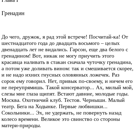
Гренадин
До чего, дружок, я рад этой встрече! Посчитай-ка! От
шестнадцатого года до двадцать восьмого – целых
двенадцать лет не видались. Гарсон, еще два белого с
гренадином! Вот, никак не могу приучить этого
красавца наливать в стакан сначала чуточку гренадина,
а потом уже доливать вином: так и смешивается скорее,
и не надо ихних гнусных оловянных ложечек. Раз
сорок ему говорил. Нет, привык по-своему, и ничем его
не переупрямишь. Такой консерватор... Ах, милый мой,
слезы мне глаза щипят. Встают давние, молодые годы.
Москва. Охотничий клуб. Тестов. Черныши. Малый
театр. Бега на Ходынке. Первые любвишки...
Сокольники... Эх, не удержать, не повернуть назад
колесо времени. Великое это свинство со стороны
матери-природы.