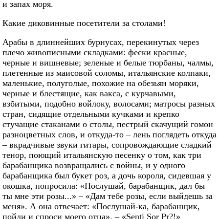
и запах моря.
Какие диковинные посетители за столами!
Арабы в длиннейших бурнусах, перекинутых через
плечо живописными складками: фески красные,
черные и вишневые; зеленые и белые тюрбаны, чалмы,
плетенные из маисовой соломы, итальянские колпаки,
маленькие, полуголые, похожие на обезьян моряки,
черные и блестящие, как вакса, с курчавыми,
взбитыми, подобно войлоку, волосами; матросы разных
стран, сидящие отдельными кучками и крепко
стучащие стаканами о столы, пестрый скачущий гомон
разноцветных слов, и откуда-то – лень поглядеть откуда
– вкрадчивые звуки гитары, сопровождающие сладкий
тенор, поющий итальянскую песенку о том, как три
барабанщика возвращались с войны, и у одного
барабанщика был букет роз, а дочь короля, сидевшая у
окошка, попросила: «Послушай, барабанщик, дал бы
ты мне эти розы...» – «Дам тебе розы, если выйдешь за
меня». А она отвечает: «Послушай-ка, барабанщик,
пойди и спроси моего отца». – «Senti Sor Pr?!»