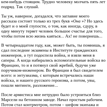
кем-нибудь стоящим. Трудно человеку молчать пять лет
подряд. Так слушай.
Ты уж, наверное, догадался, что заглавие моего
рассказа состоит только из трех букв «
Она
»? Но здесь
будет и о моей глупости, о том, как иногда, сдуру, в
одну минуту теряет человек большое счастье для того,
чтобы потом всю жизнь каяться... Ах! не повернешь...
В четырнадцатом году, как, может быть, ты помнишь, я
сдал последние экзамены в Институте гражданских
инженеров, а тут подоспела война, и взяли меня в
саперы. А когда набирались вспомогательные войска во
Францию, то и я потянул свой жребий, будучи уже
поручиком-инженером. Во Франции я был свидетелем
всего: и энтузиазма, с которым встречались наши
войска, и нашего русского героизма, а потом, увы,
пошли митинги, разложение...
После армистиса мне нетрудно было устроиться близ
Марсели на бетонном заводе. Начал простым рабочим.
Потом стал контрмэтром, потом – шефом экипажа и