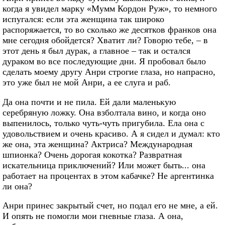
когда я увидел марку «Мумм Кордон Руж», то немного
испугался: если эта женщина так широко
распоряжается, то во сколько же десятков франков она
мне сегодня обойдется? Хватит ли? Говорю тебе, – в
этот день я был дурак, а главное – так и остался
дураком во все последующие дни. Я пробовал было
сделать моему другу Анри строгие глаза, но напрасно,
это уже был не мой Анри, а ее слуга и раб.
Да она почти и не пила. Ей дали маленькую
серебряную ложку. Она взболтала вино, и когда оно
выпенилось, только чуть-чуть пригубила. Ела она с
удовольствием и очень красиво. А я сидел и думал: кто
же она, эта женщина? Актриса? Международная
шпионка? Очень дорогая кокотка? Развратная
искательница приключений? Или может быть... она
работает на процентах в этом кабачке? Не аргентинка
ли она?
Анри принес закрытый счет, но подал его не мне, а ей.
И опять не помогли мои гневные глаза. А она,