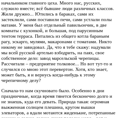
начальником главного цеха. Много нас, русских,
служило вместе; всё бывшие люди различных классов.
Жили дружно... Ютились в бараках, сами их
застеклили, сами поставили печи, сами устлали полы
матами. У меня был отдельный павильончик, в две
комнаты с кухонкой, и большая, под парусинным
тентом терраса. Питались из общего котла бараньим
рагу, эскарго, мулями, макаронами с томатами. Никто
никому не завидовал. Да, что я тебе скажу: надумали
мы всей русской артелью взбодрить, на паях, свое
собственное дело: завод марсельской черепицы.
Рассчитали – предприятие толковое... Но вот тут-то и
случился со мною этот перевертон. Хотя, кто знает,
может быть, я и вернусь когда-нибудь к этому
черепичному делу?
Сначала-то нам скучновато было. Особенно в дни
праздничные, когда время тянется бесконечно долго и
не знаешь, куда его девать. Природа такая: огромная
выжженная солнцем плешина, кругом вышки
элеваторов, а вдали мотаются жиденькие, потрепанные