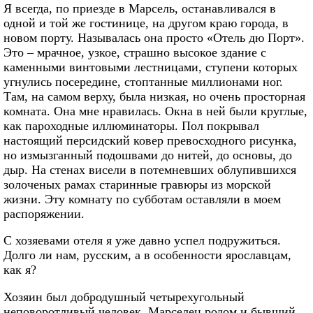
Я всегда, по приезде в Марсель, останавливался в
одной и той же гостинице, на другом краю города, в
новом порту. Называлась она просто «Отель дю Порт».
Это – мрачное, узкое, страшно высокое здание с
каменными винтовыми лестницами, ступени которых
угнулись посередине, стоптанные миллионами ног.
Там, на самом верху, была низкая, но очень просторная
комната. Она мне нравилась. Окна в ней были круглые,
как пароходные иллюминаторы. Пол покрывал
настоящий персидский ковер превосходного рисунка,
но измызганный подошвами до нитей, до основы, до
дыр. На стенах висели в потемневших облупившихся
золоченых рамах старинные гравюры из морской
жизни. Эту комнату по субботам оставляли в моем
распоряжении.
С хозяевами отеля я уже давно успел подружиться.
Долго ли нам, русским, а в особенности ярославцам,
как я?
Хозяин был добродушный четырехугольный
неповоротливый человек. Марселец родом и бывший