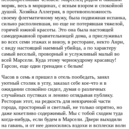
моряк, весь в морщинах, с ясным взором и спокойной
душой. Хозяйка Аллегрия, в противоположность
своему флегматичному мужу, была подвижная испанка,
сильно располневшая, но еще не потерявшая тяжелой,
горячей южной красоты. Это она была настоящей
самодержавной правительницей дома, а прислуживал
во всех семи этажах и внизу, в ресторане, некто Анри,
с виду настоящий наемный убийца, а по характеру
самый веселый, проворный и услужливый малый во
всей Марсели. Куда этому чернокудрому красавцу!
Гарсон, еще один гренадин с белым!
Часов в семь я пришел в отель пообедать, занял
уютный столик в углу, заказал себе кое-что и в
ожидании спокойно сидел, думая о различных
случайных пустяках и лениво оглядывая публику.
Ресторан этот, на редкость для невзрачной части
города, просторный и светлый, не только опрятно, но
даже кокетливо содержимый. Мы с тобой сходим туда
когда-нибудь, если будем в Марсели. Двери выходили
на гавань, и от нее доносились вздохи и всплески волн