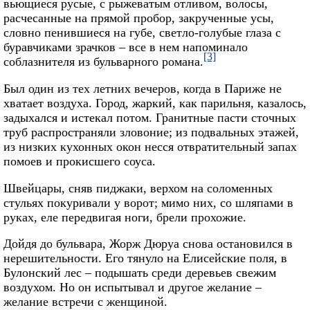
вьющиеся русые, с рыжеватым отливом, волосы,
расчесанные на прямой пробор, закрученные усы,
словно пенившиеся на губе, светло-голубые глаза с
буравчиками зрачков – все в нем напоминало
[3]
соблазнителя из бульварного романа.
Был один из тех летних вечеров, когда в Париже не
хватает воздуха. Город, жаркий, как парильня, казалось,
задыхался и истекал потом. Гранитные пасти сточных
труб распространяли зловоние; из подвальных этажей,
из низких кухонных окон несся отвратительный запах
помоев и прокисшего соуса.
Швейцары, сняв пиджаки, верхом на соломенных
стульях покуривали у ворот; мимо них, со шляпами в
руках, еле передвигая ноги, брели прохожие.
Дойдя до бульвара, Жорж Дюруа снова остановился в
нерешительности. Его тянуло на Елисейские поля, в
Булонский лес – подышать среди деревьев свежим
воздухом. Но он испытывал и другое желание –
желание встречи с женщиной.