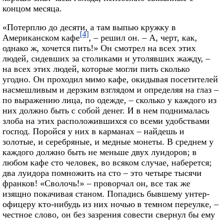
концом месяца.
«Потерплю до десяти, а там выпью кружку в
[4]
Американском кафе
, – решил он. – А, черт, как,
однако ж, хочется пить!» Он смотрел на всех этих
людей, сидевших за столиками и утолявших жажду, –
на всех этих людей, которые могли пить сколько
угодно. Он проходил мимо кафе, окидывая посетителей
насмешливым и дерзким взглядом и определяя на глаз –
по выражению лица, по одежде, – сколько у каждого из
них должно быть с собой денег. И в нем поднималась
злоба на этих расположившихся со всеми удобствами
господ. Поройся у них в карманах – найдешь и
золотые, и серебряные, и медные монеты. В среднем у
каждого должно быть не меньше двух луидоров; в
любом кафе сто человек, во всяком случае, наберется;
два луидора помножить на сто – это четыре тысячи
франков! «Сволочь!» – проворчал он, все так же
изящно покачивая станом. Попадись бывшему унтер-
офицеру кто-нибудь из них ночью в темном переулке, –
честное слово, он без зазрения совести свернул бы ему