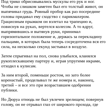
Под трико обрисовывались мускулы его рук и ног.
Чтобы не слишком заметен был его толстый живот, он
выпячивал грудь. Ровный пробор как раз посередине
головы придавал ему сходство с парикмахером.
Грациозным прыжком он взлетал на трапецию и,
повиснув на руках, вертелся колесом. А то вдруг,
выпрямившись и вытянув руки, принимал
горизонтальное положение и, держась за перекладину
пальцами, в которых была теперь сосредоточена вся его
сила, на несколько секунд застывал в воздухе.
Затем спрыгивал на пол, снова улыбался, кланялся
рукоплескавшему партеру и, играя упругими икрами,
отходил к кулисам.
За ним второй, поменьше ростом, но зато более
коренастый, проделывал те же номера и, наконец,
третий – и все это при возраставшем одобрении
публики.
Но Дюруа отнюдь не был увлечен зрелищем; повернув
голову, он не отрывал глаз от широкого прохода, где