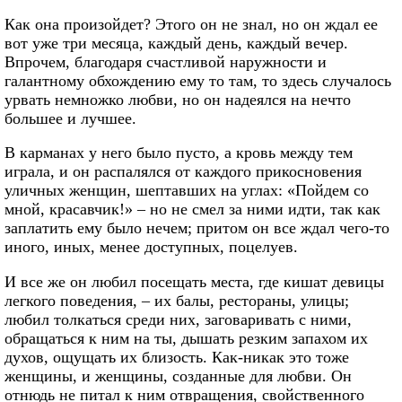
Как она произойдет? Этого он не знал, но он ждал ее
вот уже три месяца, каждый день, каждый вечер.
Впрочем, благодаря счастливой наружности и
галантному обхождению ему то там, то здесь случалось
урвать немножко любви, но он надеялся на нечто
большее и лучшее.
В карманах у него было пусто, а кровь между тем
играла, и он распалялся от каждого прикосновения
уличных женщин, шептавших на углах: «Пойдем со
мной, красавчик!» – но не смел за ними идти, так как
заплатить ему было нечем; притом он все ждал чего-то
иного, иных, менее доступных, поцелуев.
И все же он любил посещать места, где кишат девицы
легкого поведения, – их балы, рестораны, улицы;
любил толкаться среди них, заговаривать с ними,
обращаться к ним на ты, дышать резким запахом их
духов, ощущать их близость. Как-никак это тоже
женщины, и женщины, созданные для любви. Он
отнюдь не питал к ним отвращения, свойственного