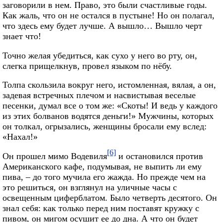
заговорили в нем. Право, это были счастливые годы.
Как жаль, что он не остался в пустыне! Но он полагал,
что здесь ему будет лучше. А вышло… Вышло черт
знает что!
Точно желая убедиться, как сухо у него во рту, он,
слегка прищелкнув, провел языком по нёбу.
Толпа скользила вокруг него, истомленная, вялая, а он,
задевая встречных плечом и насвистывая веселые
песенки, думал все о том же: «Скоты! И ведь у каждого
из этих болванов водятся деньги!» Мужчины, которых
он толкал, огрызались, женщины бросали ему вслед:
«Нахал!»
[6]
Он прошел мимо Водевиля
и остановился против
Американского кафе, подумывая, не выпить ли ему
пива, – до того мучила его жажда. Но прежде чем на
это решиться, он взглянул на уличные часы с
освещенным циферблатом. Было четверть десятого. Он
знал себя: как только перед ним поставят кружку с
пивом, он мигом осушит ее до дна. А что он будет