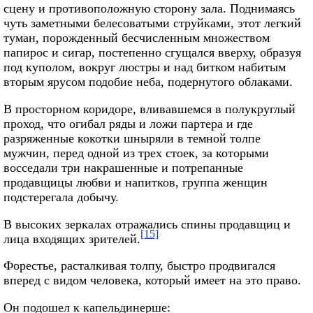
сцену и противоположную сторону зала. Поднимаясь
чуть заметными белесоватыми струйками, этот легкий
туман, порожденный бесчисленным множеством
папирос и сигар, постепенно сгущался вверху, образуя
под куполом, вокруг люстры и над битком набитым
вторым ярусом подобие неба, подернутого облаками.
В просторном коридоре, вливавшемся в полукруглый
проход, что огибал ряды и ложи партера и где
разряженные кокотки шныряли в темной толпе
мужчин, перед одной из трех стоек, за которыми
восседали три накрашенные и потрепанные
продавщицы любви и напитков, группа женщин
подстерегала добычу.
В высоких зеркалах отражались спины продавщиц и
[15]
лица входящих зрителей.
Форестье, расталкивая толпу, быстро продвигался
вперед с видом человека, который имеет на это право.
Он подошел к капельдинерше: