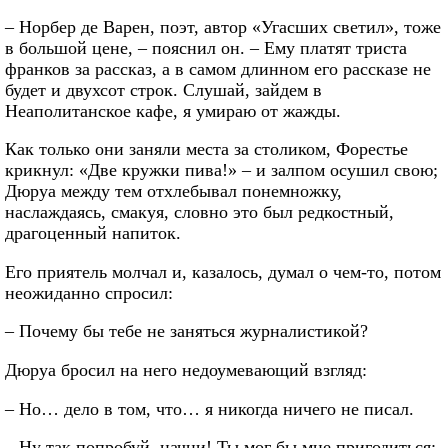
– Норбер де Варен, поэт, автор «Угасших светил», тоже
в большой цене, – пояснил он. – Ему платят триста
франков за рассказ, а в самом длинном его рассказе не
будет и двухсот строк. Слушай, зайдем в
Неаполитанское кафе, я умираю от жажды.
Как только они заняли места за столиком, Форестье
крикнул: «Две кружки пива!» – и залпом осушил свою;
Дюруа между тем отхлебывал понемножку,
наслаждаясь, смакуя, словно это был редкостный,
драгоценный напиток.
Его приятель молчал и, казалось, думал о чем-то, потом
неожиданно спросил:
– Почему бы тебе не заняться журналистикой?
Дюруа бросил на него недоумевающий взгляд:
– Но… дело в том, что… я никогда ничего не писал.
– Ну так попробуй, начни! Ты мог бы мне пригодиться: