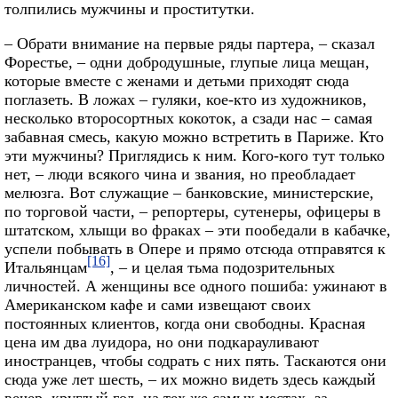
толпились мужчины и проститутки.
– Обрати внимание на первые ряды партера, – сказал
Форестье, – одни добродушные, глупые лица мещан,
которые вместе с женами и детьми приходят сюда
поглазеть. В ложах – гуляки, кое-кто из художников,
несколько второсортных кокоток, а сзади нас – самая
забавная смесь, какую можно встретить в Париже. Кто
эти мужчины? Приглядись к ним. Кого-кого тут только
нет, – люди всякого чина и звания, но преобладает
мелюзга. Вот служащие – банковские, министерские,
по торговой части, – репортеры, сутенеры, офицеры в
штатском, хлыщи во фраках – эти пообедали в кабачке,
успели побывать в Опере и прямо отсюда отправятся к
[16]
Итальянцам
, – и целая тьма подозрительных
личностей. А женщины все одного пошиба: ужинают в
Американском кафе и сами извещают своих
постоянных клиентов, когда они свободны. Красная
цена им два луидора, но они подкарауливают
иностранцев, чтобы содрать с них пять. Таскаются они
сюда уже лет шесть, – их можно видеть здесь каждый
вечер, круглый год, на тех же самых местах, за