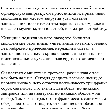
Статный от природы и к тому же сохранивший унтер-
офицерскую выправку, он приосанился и, привычным
молодцеватым жестом закрутив усы, охватил
запоздавших посетителей тем зорким взглядом, каким
красавец мужчина, точно ястреб, высматривает добычу.
Женщины подняли на него глаза; это были три
молоденькие работницы, учительница музыки, средних
лет, небрежно причесанная, неряшливо одетая, в
запыленной шляпке, в криво сидевшем на ней платье,
и две мещанки с мужьями – завсегдатаи этой дешевой
харчевни.
Он постоял с минуту на тротуаре, размышляя о том,
как быть дальше. Сегодня двадцать восьмое июня; до
первого числа у него остается всего-навсего три франка
сорок сантимов. Это значит: два обеда, но никаких
завтраков или два завтрака, но никаких обедов – на
выбор. Так как завтрак стоит франк десять сантимов, а
обед – полтора франка, то, отказавшись от обедов, он
выгадает франк двадцать сантимов; стало быть,