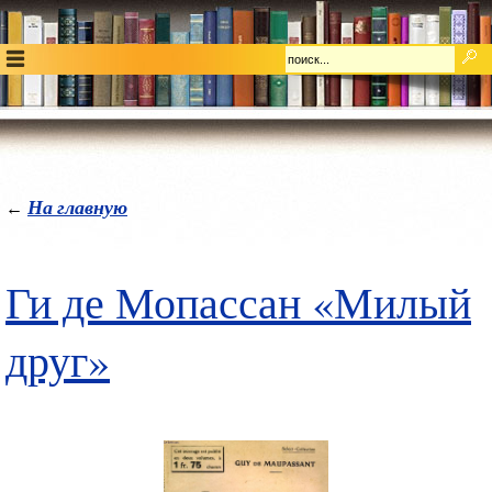
На главную
←
Ги де Мопассан «Милый
друг»