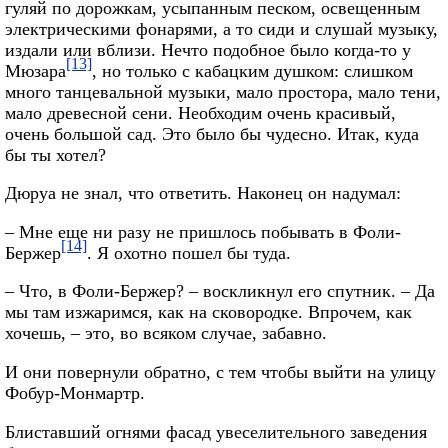
гуляй по дорожкам, усыпанным песком, освещенным
электрическими фонарями, а то сиди и слушай музыку,
издали или вблизи. Нечто подобное было когда-то у
[13]
Мюзара
, но только с кабацким душком: слишком
много танцевальной музыки, мало простора, мало тени,
мало древесной сени. Необходим очень красивый,
очень большой сад. Это было бы чудесно. Итак, куда
бы ты хотел?
Дюруа не знал, что ответить. Наконец он надумал:
– Мне еще ни разу не пришлось побывать в Фоли-
[14]
Бержер
. Я охотно пошел бы туда.
– Что, в Фоли-Бержер? – воскликнул его спутник. – Да
мы там изжаримся, как на сковородке. Впрочем, как
хочешь, – это, во всяком случае, забавно.
И они повернули обратно, с тем чтобы выйти на улицу
Фобур-Монмартр.
Блиставший огнями фасад увеселительного заведения