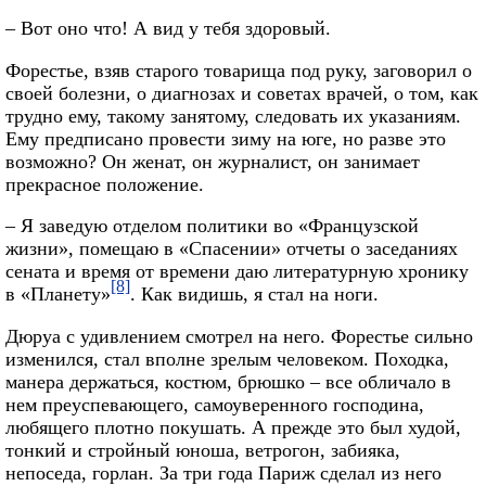
– Вот оно что! А вид у тебя здоровый.
Форестье, взяв старого товарища под руку, заговорил о
своей болезни, о диагнозах и советах врачей, о том, как
трудно ему, такому занятому, следовать их указаниям.
Ему предписано провести зиму на юге, но разве это
возможно? Он женат, он журналист, он занимает
прекрасное положение.
– Я заведую отделом политики во «Французской
жизни», помещаю в «Спасении» отчеты о заседаниях
сената и время от времени даю литературную хронику
[8]
в «Планету»
. Как видишь, я стал на ноги.
Дюруа с удивлением смотрел на него. Форестье сильно
изменился, стал вполне зрелым человеком. Походка,
манера держаться, костюм, брюшко – все обличало в
нем преуспевающего, самоуверенного господина,
любящего плотно покушать. А прежде это был худой,
тонкий и стройный юноша, ветрогон, забияка,
непоседа, горлан. За три года Париж сделал из него