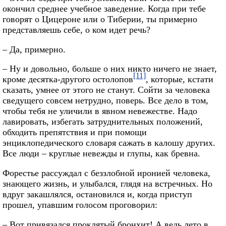
окончил среднее учебное заведение. Когда при тебе
говорят о Цицероне или о Тиберии, ты примерно
представляешь себе, о ком идет речь?
– Да, примерно.
– Ну и довольно, больше о них никто ничего не знает,
[11]
кроме десятка-другого остолопов
, которые, кстати
сказать, умнее от этого не станут. Сойти за человека
сведущего совсем нетрудно, поверь. Все дело в том,
чтобы тебя не уличили в явном невежестве. Надо
лавировать, избегать затруднительных положений,
обходить препятствия и при помощи
энциклопедического словаря сажать в калошу других.
Все люди – круглые невежды и глупы, как бревна.
Форестье рассуждал с беззлобной иронией человека,
знающего жизнь, и улыбался, глядя на встречных. Но
вдруг закашлялся, остановился и, когда приступ
прошел, упавшим голосом проговорил:
– Вот привязался проклятый бронхит! А ведь лето в