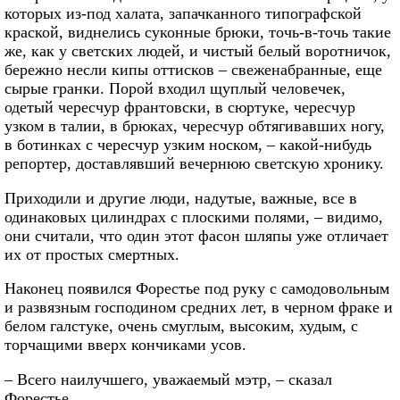
которых из-под халата, запачканного типографской
краской, виднелись суконные брюки, точь-в-точь такие
же, как у светских людей, и чистый белый воротничок,
бережно несли кипы оттисков – свеженабранные, еще
сырые гранки. Порой входил щуплый человечек,
одетый чересчур франтовски, в сюртуке, чересчур
узком в талии, в брюках, чересчур обтягивавших ногу,
в ботинках с чересчур узким носком, – какой-нибудь
репортер, доставлявший вечернюю светскую хронику.
Приходили и другие люди, надутые, важные, все в
одинаковых цилиндрах с плоскими полями, – видимо,
они считали, что один этот фасон шляпы уже отличает
их от простых смертных.
Наконец появился Форестье под руку с самодовольным
и развязным господином средних лет, в черном фраке и
белом галстуке, очень смуглым, высоким, худым, с
торчащими вверх кончиками усов.
– Всего наилучшего, уважаемый мэтр, – сказал
Форестье.