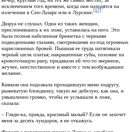
исключением того времени, когда они находятся на
[17]
излечении в Сен-Лазаре или в Лурсине.
Дюруа не слушал. Одна из таких женщин,
прислонившись к их ложе, уставилась на него. Это
была полная набеленная брюнетка с черными
подведенными глазами, смотревшими из-под огромных
нарисованных бровей. Пышная ее грудь натягивала
черный шелк платья; накрашенные губы, похожие на
кровоточащую рану, придавали ей что-то звериное,
жгучее, неестественное и вместе с тем возбуждавшее
желание.
Кивком она подозвала проходившую мимо подругу,
рыжеватую блондинку, такую же дебелую, как она, и
умышленно громко, чтобы ее услышали в ложе,
сказала:
– Гляди-ка, правда, красивый малый? Если он захочет
меня за десять луидоров, я не откажусь.