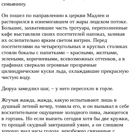
семьянину.
Он пошел по направлению к церкви Мадлен и
растворился в изнемогавшем от жары людском потоке.
Большие, захватившие часть тротуара, переполненные
кафе выставляли своих посетителей напоказ, заливая
их ослепительно ярким светом витрин. Перед
посетителями на четырехугольных и круглых столиках
стояли бокалы с напитками – красными, желтыми,
зелеными, коричневыми, всевозможных оттенков, а в
графинах сверкали огромные прозрачные
цилиндрические куски льда, охлаждавшие прекрасную
чистую воду.
Дюруа замедлил шаг, – у него пересохло в горле.
Жгучая жажда, жажда, какую испытывают лишь в
душный летний вечер, томила его, и он вызывал в себе
восхитительное ощущение холодного пива, льющегося
в гортань. Но если выпить сегодня хотя бы две кружки,
то прощай скудный завтрашний ужин, а он слишком
хорошо знал часы голода, неизбежно связанные с