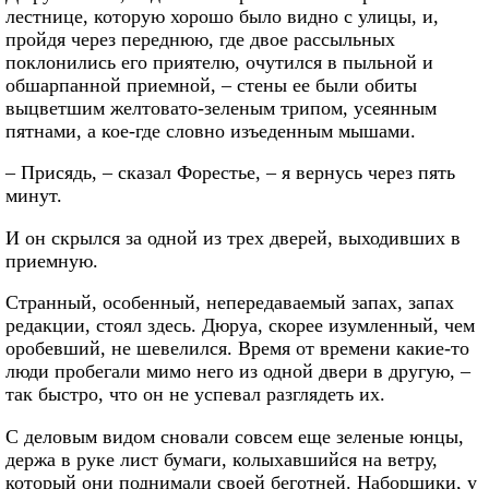
лестнице, которую хорошо было видно с улицы, и,
пройдя через переднюю, где двое рассыльных
поклонились его приятелю, очутился в пыльной и
обшарпанной приемной, – стены ее были обиты
выцветшим желтовато-зеленым трипом, усеянным
пятнами, а кое-где словно изъеденным мышами.
– Присядь, – сказал Форестье, – я вернусь через пять
минут.
И он скрылся за одной из трех дверей, выходивших в
приемную.
Странный, особенный, непередаваемый запах, запах
редакции, стоял здесь. Дюруа, скорее изумленный, чем
оробевший, не шевелился. Время от времени какие-то
люди пробегали мимо него из одной двери в другую, –
так быстро, что он не успевал разглядеть их.
С деловым видом сновали совсем еще зеленые юнцы,
держа в руке лист бумаги, колыхавшийся на ветру,
который они поднимали своей беготней. Наборщики, у