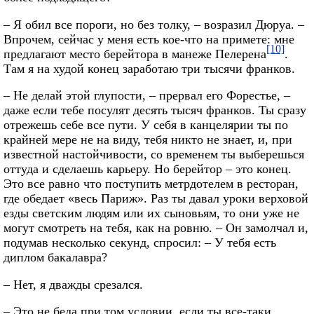
– Я обил все пороги, но без толку, – возразил Дюруа. –
Впрочем, сейчас у меня есть кое-что на примете: мне
[10]
предлагают место берейтора в манеже Пелерена
.
Там я на худой конец заработаю три тысячи франков.
– Не делай этой глупости, – прервал его Форестье, –
даже если тебе посулят десять тысяч франков. Ты сразу
отрежешь себе все пути. У себя в канцелярии ты по
крайней мере не на виду, тебя никто не знает, и, при
известной настойчивости, со временем ты выберешься
оттуда и сделаешь карьеру. Но берейтор – это конец.
Это все равно что поступить метрдотелем в ресторан,
где обедает «весь Париж». Раз ты давал уроки верховой
езды светским людям или их сыновьям, то они уже не
могут смотреть на тебя, как на ровню. – Он замолчал и,
подумав несколько секунд, спросил: – У тебя есть
диплом бакалавра?
– Нет, я дважды срезался.
– Это не беда при том условии, если ты все-таки