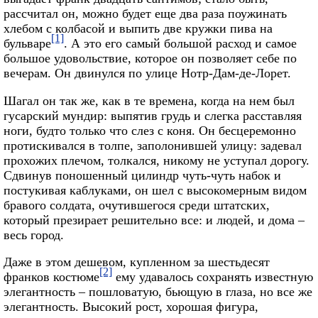
рассчитал он, можно будет еще два раза поужинать
хлебом с колбасой и выпить две кружки пива на
[1]
бульваре
. А это его самый большой расход и самое
большое удовольствие, которое он позволяет себе по
вечерам. Он двинулся по улице Нотр-Дам-де-Лорет.
Шагал он так же, как в те времена, когда на нем был
гусарский мундир: выпятив грудь и слегка расставляя
ноги, будто только что слез с коня. Он бесцеремонно
протискивался в толпе, заполонившей улицу: задевал
прохожих плечом, толкался, никому не уступал дорогу.
Сдвинув поношенный цилиндр чуть-чуть набок и
постукивая каблуками, он шел с высокомерным видом
бравого солдата, очутившегося среди штатских,
который презирает решительно все: и людей, и дома –
весь город.
Даже в этом дешевом, купленном за шестьдесят
[2]
франков костюме
ему удавалось сохранять известную
элегантность – пошловатую, бьющую в глаза, но все же
элегантность. Высокий рост, хорошая фигура,