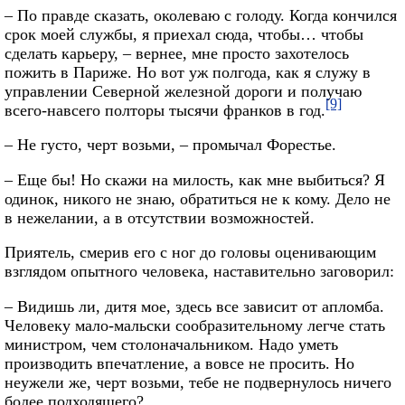
– По правде сказать, околеваю с голоду. Когда кончился
срок моей службы, я приехал сюда, чтобы… чтобы
сделать карьеру, – вернее, мне просто захотелось
пожить в Париже. Но вот уж полгода, как я служу в
управлении Северной железной дороги и получаю
[9]
всего-навсего полторы тысячи франков в год.
– Не густо, черт возьми, – промычал Форестье.
– Еще бы! Но скажи на милость, как мне выбиться? Я
одинок, никого не знаю, обратиться не к кому. Дело не
в нежелании, а в отсутствии возможностей.
Приятель, смерив его с ног до головы оценивающим
взглядом опытного человека, наставительно заговорил:
– Видишь ли, дитя мое, здесь все зависит от апломба.
Человеку мало-мальски сообразительному легче стать
министром, чем столоначальником. Надо уметь
производить впечатление, а вовсе не просить. Но
неужели же, черт возьми, тебе не подвернулось ничего
более подходящего?