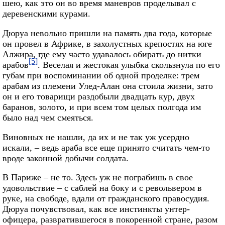
шею, как это он во время маневров проделывал с
деревенскими курами.
Дюруа невольно пришли на память два года, которые
он провел в Африке, в захолустных крепостях на юге
Алжира, где ему часто удавалось обирать до нитки
[5]
арабов
. Веселая и жестокая улыбка скользнула по его
губам при воспоминании об одной проделке: трем
арабам из племени Улед-Алан она стоила жизни, зато
он и его товарищи раздобыли двадцать кур, двух
баранов, золото, и при всем том целых полгода им
было над чем смеяться.
Виновных не нашли, да их и не так уж усердно
искали, – ведь араба все еще принято считать чем-то
вроде законной добычи солдата.
В Париже – не то. Здесь уж не пограбишь в свое
удовольствие – с саблей на боку и с револьвером в
руке, на свободе, вдали от гражданского правосудия.
Дюруа почувствовал, как все инстинкты унтер-
офицера, развратившегося в покоренной стране, разом