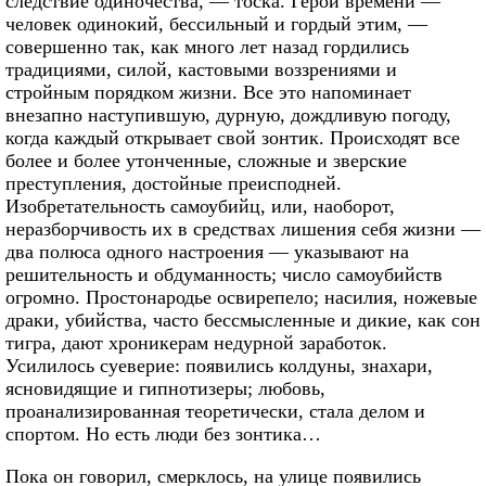
следствие одиночества, — тоска. Герой времени —
человек одинокий, бессильный и гордый этим, —
совершенно так, как много лет назад гордились
традициями, силой, кастовыми воззрениями и
стройным порядком жизни. Все это напоминает
внезапно наступившую, дурную, дождливую погоду,
когда каждый открывает свой зонтик. Происходят все
более и более утонченные, сложные и зверские
преступления, достойные преисподней.
Изобретательность самоубийц, или, наоборот,
неразборчивость их в средствах лишения себя жизни —
два полюса одного настроения — указывают на
решительность и обдуманность; число самоубийств
огромно. Простонародье освирепело; насилия, ножевые
драки, убийства, часто бессмысленные и дикие, как сон
тигра, дают хроникерам недурной заработок.
Усилилось суеверие: появились колдуны, знахари,
ясновидящие и гипнотизеры; любовь,
проанализированная теоретически, стала делом и
спортом. Но есть люди без зонтика…
Пока он говорил, смерклось, на улице появились