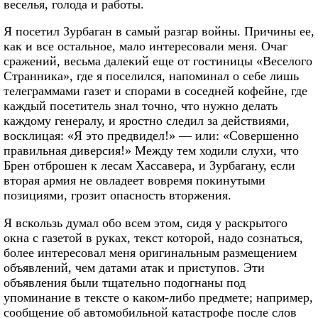
веселья, голода и работы.
Я посетил Зурбаган в самый разгар войны. Причины ее,
как и все остальное, мало интересовали меня. Очаг
сражений, весьма далекий еще от гостиницы «Веселого
Странника», где я поселился, напоминал о себе лишь
телеграммами газет и спорами в соседней кофейне, где
каждый посетитель знал точно, что нужно делать
каждому генералу, и яростно следил за действиями,
восклицая: «Я это предвидел!» — или: «Совершенно
правильная диверсия!» Между тем ходили слухи, что
Брен отброшен к лесам Хассавера, и Зурбагану, если
вторая армия не овладеет вовремя покинутыми
позициями, грозит опасность вторжения.
Я вскользь думал обо всем этом, сидя у раскрытого
окна с газетой в руках, текст которой, надо сознаться,
более интересовал меня оригинальным размещением
объявлений, чем датами атак и приступов. Эти
объявления были тщательно подогнаны под
упоминание в тексте о каком-либо предмете; например,
сообщение об автомобильной катастрофе после слов