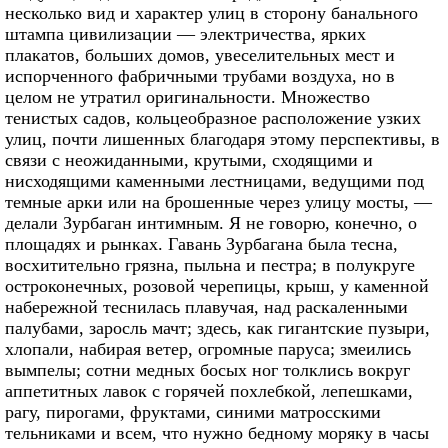
несколько вид и характер улиц в сторону банального
штампа цивилизации — электричества, ярких
плакатов, больших домов, увеселительных мест и
испорченного фабричными трубами воздуха, но в
целом не утратил оригинальности. Множество
тенистых садов, кольцеобразное расположение узких
улиц, почти лишенных благодаря этому перспективы, в
связи с неожиданными, крутыми, сходящими и
нисходящими каменными лестницами, ведущими под
темные арки или на брошенные через улицу мосты, —
делали Зурбаган интимным. Я не говорю, конечно, о
площадях и рынках. Гавань Зурбагана была тесна,
восхитительно грязна, пыльна и пестра; в полукруге
остроконечных, розовой черепицы, крыш, у каменной
набережной теснилась плавучая, над раскаленными
палубами, заросль мачт; здесь, как гигантские пузыри,
хлопали, набирая ветер, огромные паруса; змеились
вымпелы; сотни медных босых ног толклись вокруг
аппетитных лавок с горячей похлебкой, лепешками,
рагу, пирогами, фруктами, синими матросскими
тельниками и всем, что нужно бедному моряку в часы