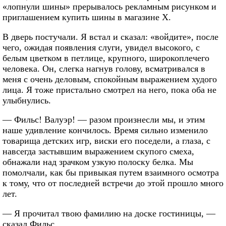
«лопнули шины» прерывалось рекламным рисунком и
приглашением купить шины в магазине X.
В дверь постучали. Я встал и сказал: «войдите», после
чего, ожидая появления слуги, увидел высокого, с
белым цветком в петлице, крупного, широкоплечего
человека. Он, слегка нагнув голову, всматривался в
меня с очень деловым, спокойным выражением худого
лица. Я тоже пристально смотрел на него, пока оба не
улыбнулись.
— Фильс! Валуэр! — разом произнесли мы, и этим
наше удивление кончилось. Время сильно изменило
товарища детских игр, виски его поседели, а глаза, с
навсегда застывшим выражением скупого смеха,
обнажали над зрачком узкую полоску белка. Мы
помолчали, как бы привыкая путем взаимного осмотра
к тому, что от последней встречи до этой прошло много
лет.
— Я прочитал твою фамилию на доске гостиницы, —
сказал Фильс.