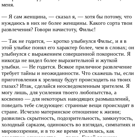
меня.
— Я сам женщина, — сказал я, — хотя бы потому, что
нуждаюсь в них не более женщины. Какого сорта твои
развлечения? Говори начистоту, Фильс!
— Так не годится, — кротко улыбнулся Фильс, и я в
этой улыбке понял его характер более, чем в словах; он
улыбнулся с выражением совершенной покорности. Я
никогда не видел более выразительной и жуткой
улыбки. — Не годится. Всякое приличное развлечение
требует тайны и неожиданности. Что скажешь ты, если
приготовления к зрелищу будут происходить на твоих
глазах? Итак, сделайся неосведомленным зрителем. Я
могу лишь, для усиления твоего любопытства, а
косвенно — для некоторых наводящих размышлений,
поведать тебе следующее: странные вещи происходят в
стране. Исчезло материнское отношение к жизни;
развились скрытность, подозрительность, замкнутость,
холодный сарказм, одинокость во взглядах, симпатиях и
мировоззрении, и в то же время усилилась, как