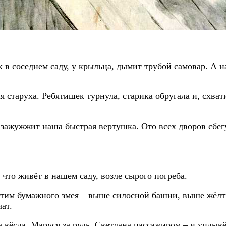
 в соседнем саду, у крыльца, дымит трубой самовар. А н
 старуха. Ребятишек турнула, старика обругала и, схват
 зажужжит наша быстрая вертушка. Ото всех дворов сбегу
что живёт в нашем саду, возле сырого погреба.
стим бумажного змея – выше силосной башни, выше жёлт
ат.
а вёсла, Маруся за руль, Светлана пассажиром – и уплывём