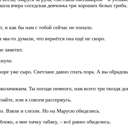
ашла вчера соседская девчонка три хороших белых гриба.
т, и как бы нам с тобой сейчас не попало.
 мы-то думали, что вернётся она ещё не скоро.
не заметит.
кнула:
оре уже сыро. Светлане давно спать пора. А вы обрадова
колачиваем. Ты погоди немного, нам всего три гвоздя до
езайте, или я совсем рассержусь.
о. Взяли и слезли. Но на Марусю обиделись.
локо, а мне пачку табаку, – всё равно обиделись.