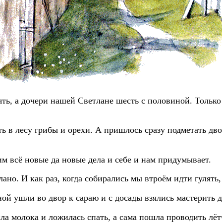
ять, а дочери нашей Светлане шесть с половиной. Только
ь в лесу грибы и орехи. А пришлось сразу подметать дво
им всё новые да новые дела и себе и нам придумывает.
елано. И как раз, когда собирались мы втроём идти гулят
ной ушли во двор к сараю и с досады взялись мастерить 
а молока и ложилась спать, а сама пошла проводить лёт