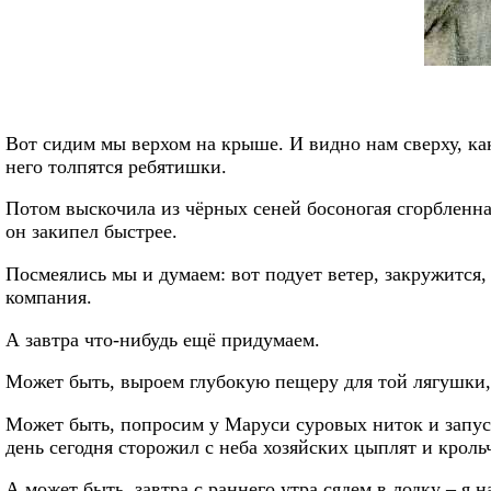
Вот сидим мы верхом на крыше. И видно нам сверху, как
него толпятся ребятишки.
Потом выскочила из чёрных сеней босоногая сгорбленная
он закипел быстрее.
Посмеялись мы и думаем: вот подует ветер, закружится,
компания.
А завтра что-нибудь ещё придумаем.
Может быть, выроем глубокую пещеру для той лягушки, 
Может быть, попросим у Маруси суровых ниток и запу
день сегодня сторожил с неба хозяйских цыплят и крольч
А может быть, завтра с раннего утра сядем в лодку – я н