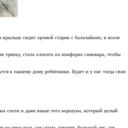
а крыльце сидит хромой старик с балалайкою, и возле
ив тряпку, стала хлопать по конфорке самовара, чтобы
тся к нашему дому ребятишки. Будет и у нас тогда своя
ых сосен и даже выше того коршуна, который целый
 по реке туда, где стоит, говорят, большой лес, где