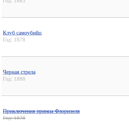
Год:
1883
Клуб самоубийц
Год:
1878
Черная стрела
Год:
1888
Приключения принца Флоризеля
Год:
1878