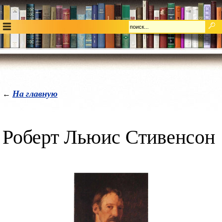
На главную
←
Роберт Льюис Стивенсон