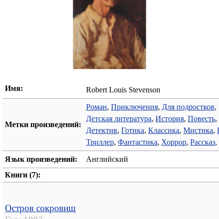
Имя:
Robert Louis Stevenson
Роман
,
Приключения
,
Для подростков
,
Детская литература
,
История
,
Повесть
,
Метки произведений:
Детектив
,
Готика
,
Классика
,
Мистика
,
Триллер
,
Фантастика
,
Хоррор
,
Рассказ
,
Язык произведений:
Английский
Книги (7):
Остров сокровищ