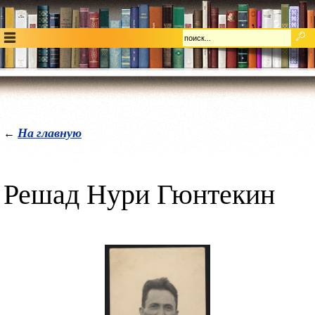
На главную
←
Решад Нури Гюнтекин