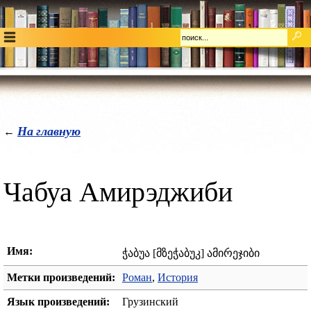
На главную
←
Чабуа Амирэджиби
Имя:
ჭაბუა [მზეჭაბუკ] ამირეჯიბი
Метки произведений:
Роман
,
История
Язык произведений:
Грузинский