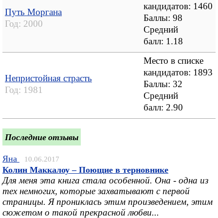
кандидатов: 1460
Путь Моргана
Баллы: 98
Год:
2000
Средний
балл:
1.18
Место в списке
кандидатов: 1893
Непристойная страсть
Баллы: 32
Год:
1981
Средний
балл:
2.90
Последние отзывы
Яна
10.06.2017
Колин Маккалоу – Поющие в терновнике
Для меня эта книга стала особенной. Она - одна из
тех немногих, которые захватывают с первой
страницы. Я прониклась этим произведением, этим
сюжетом о такой прекрасной любви...