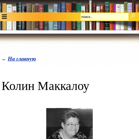
На главную
←
Колин Маккалоу