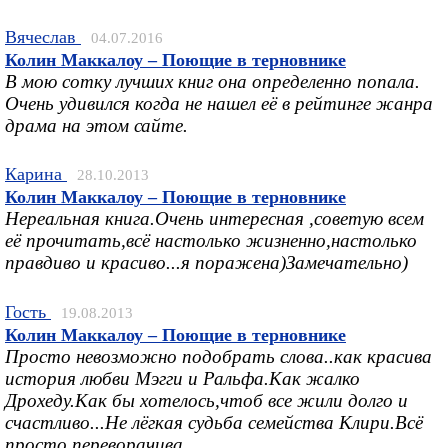
Вячеслав
04.07.2016
Колин Маккалоу – Поющие в терновнике
В мою сотку лучших книг она определенно попала.
Очень удивился когда не нашел её в рейтинге жанра
драма на этом сайте.
Карина
28.10.2013
Колин Маккалоу – Поющие в терновнике
Нереальная книга.Очень интересная ,советую всем
её прочитать,всё настолько жизненно,настолько
правдиво и красиво...я поражена)Замечательно)
Гость
19.08.2013
Колин Маккалоу – Поющие в терновнике
Просто невозможно подобрать слова..как красива
история любви Мэгги и Ральфа.Как жалко
Дрохеду.Как бы хотелось,чтоб все жили долго и
счастливо...Не лёгкая судьба семейства Клири.Всё
просто переворачива...