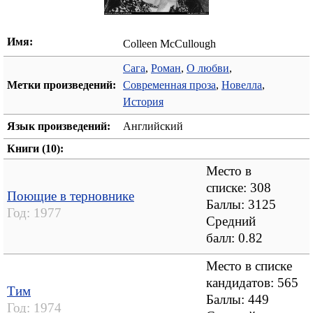
Имя:
Colleen McCullough
Сага
,
Роман
,
О любви
,
Метки произведений:
Современная проза
,
Новелла
,
История
Язык произведений:
Английский
Книги (10):
Место в
списке: 308
Поющие в терновнике
Баллы: 3125
Год:
1977
Средний
балл:
0.82
Место в списке
кандидатов: 565
Тим
Баллы: 449
Год:
1974