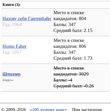
Книги (3):
Место в списке
Назову себя Гантенбайн
кандидатов: 804
Год:
1964
Баллы: 347
Средний балл:
2.15
Место в списке
Homo Faber
кандидатов: 806
Год:
1957
Баллы: 347
Средний балл:
1.73
Место в списке
Штиллер
кандидатов: 3029
Год:
-
Баллы: -4
Средний балл:
-0.26
© 2009–2026
«100 лучших книг»
При частичном