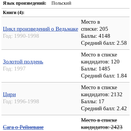
Язык произведений:
Польский
Книги (4):
Место в
Цикл произведений о Ведьмаке
списке: 205
Год:
1990-1998
Баллы: 4148
Средний балл:
2.58
Место в списке
Золотой полдень
кандидатов: 120
Год:
1997
Баллы: 1485
Средний балл:
1.84
Место в списке
Цири
кандидатов: 2132
Год:
1996-1998
Баллы: 17
Средний балл:
2.42
Место в списке
Сага о Рейневане
кандидатов: 2423