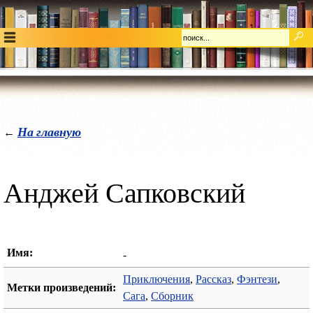
На главную
←
Анджей Сапковский
Имя:
-
Приключения
,
Рассказ
,
Фэнтези
,
Метки произведений:
Сага
,
Сборник