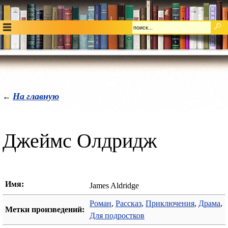
На главную
←
Джеймс Олдридж
Имя:
James Aldridge
Роман
,
Рассказ
,
Приключения
,
Драма
,
Метки произведений:
Для подростков