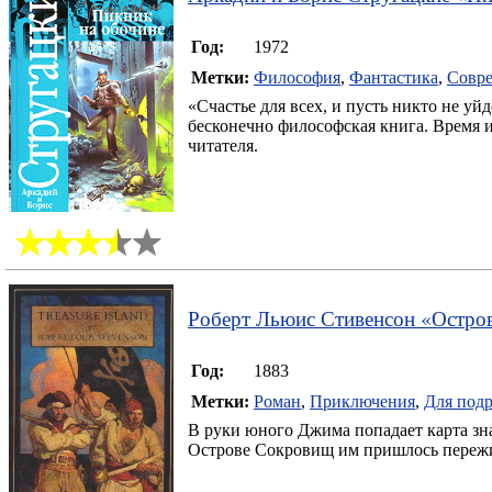
Год:
1972
Метки:
Философия
,
Фантастика
,
Совре
«Счастье для всех, и пусть никто не у
бесконечно философская книга. Время 
читателя.
Роберт Льюис Стивенсон
«
Остро
Год:
1883
Метки:
Роман
,
Приключения
,
Для подр
В руки юного Джима попадает карта зна
Острове Сокровищ им пришлось переж