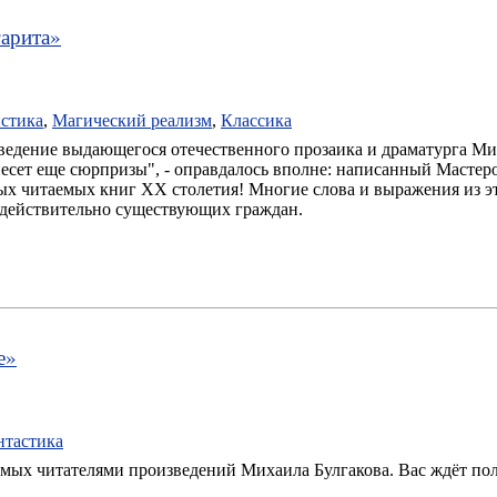
арита
»
стика
,
Магический реализм
,
Классика
зведение выдающегося отечественного прозаика и драматурга Ми
есет еще сюрпризы", - оправдалось вполне: написанный Мастеро
ых читаемых книг XX столетия! Многие слова и выражения из э
 действительно существующих граждан.
е
»
нтастика
имых читателями произведений Михаила Булгакова. Вас ждёт по