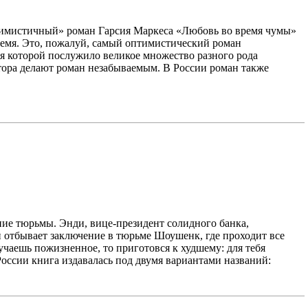
имистичный» роман Гарсия Маркеса «Любовь во время чумы»
ремя. Это, пожалуй, самый оптимистический роман
я которой послужило великое множество разного рода
втора делают роман незабываемым. В России роман также
ие тюрьмы. Энди, вице-президент солидного банка,
 отбывает заключение в тюрьме Шоушенк, где проходит все
учаешь пожизненное, то приготовся к худшему: для тебя
России книга издавалась под двумя вариантами названий: