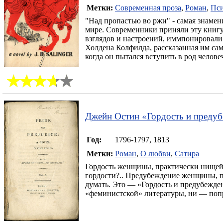
Метки:
Современная проза
,
Роман
,
Пси
"Над пропастью во ржи" - самая знаме
мире. Современники приняли эту книгу
взглядов и настроений, иммпонировали
Холдена Колфилда, рассказанная им сам
когда он пытался вступить в род челове
Джейн Остин
«
Гордость и преду
Год:
1796-1797, 1813
Метки:
Роман
,
О любви
,
Сатира
Гордость женщины, практически нищей и
гордости?.. Предубеждение женщины, по
думать. Это — «Гордость и предубежден
«феминистской» литературы, ни — попр