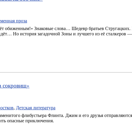
менная проза
йдёт обиженным!» Знаковые слова… Шедевр братьев Стругацких. Ж
идёт… Но история загадочной Зоны и лучшего из её сталкеров 
в сокровищ
»
остков
,
Детская литература
менитого флибустьера Флинта. Джим и его друзья отправляются 
ить опасные приключения.