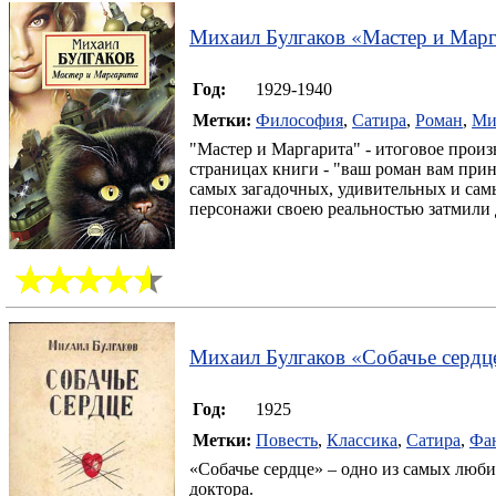
Михаил Булгаков
«
Мастер и Марг
Год:
1929-1940
Метки:
Философия
,
Сатира
,
Роман
,
Ми
"Мастер и Маргарита" - итоговое прои
страницах книги - "ваш роман вам прин
самых загадочных, удивительных и сам
персонажи своею реальностью затмили
Михаил Булгаков
«
Собачье сердц
Год:
1925
Метки:
Повесть
,
Классика
,
Сатира
,
Фа
«Собачье сердце» – одно из самых люб
доктора.