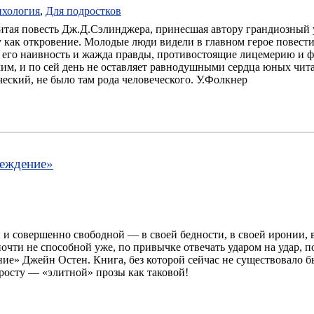
хология
,
Для подростков
нитая повесть Дж.Д.Сэлинджера, принесшая автору грандиозный 
 как откровение. Молодые люди видели в главном герое повест
 его наивность и жажда правды, противостоящие лицемерию и ф
им, и по сей день не оставляет равнодушными сердца юных читат
ческий, не было там рода человеческого. У.Фолкнер
беждение
»
 совершенно свободной — в своей бедности, в своей иронии, в с
чти не способной уже, по привычке отвечать ударом на удар, по
ие» Джейн Остен. Книга, без которой сейчас не существовало б
осту — «элитной» прозы как таковой!