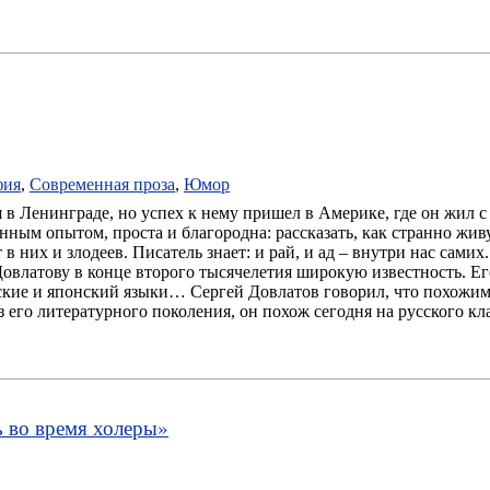
фия
,
Современная проза
,
Юмор
 в Ленинграде, но успех к нему пришел в Америке, где он жил с
ным опытом, проста и благородна: рассказать, как странно живут
 в них и злодеев. Писатель знает: и рай, и ад – внутри нас самих
влатову в конце второго тысячелетия широкую известность. Его
ские и японский языки… Сергей Довлатов говорил, что похожим е
з его литературного поколения, он похож сегодня на русского кл
 во время холеры
»