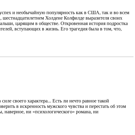
успех и необычайную популярность как в США, так и во всем
и, шестнадцатилетнем Холдене Колфилде выразителя своих
альши, царящим в обществе. Откровенная история подростка
елей, вступающих в жизнь. Его трагедия была в том, что,
иле своего характера... Есть ли нечто равное такой
верить в искренность мужского чувства и перестать об этом
ы, наверное, ни «психологического» романа, ни