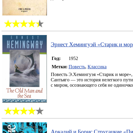
Эрнест Хемингуэй
«
Старик и мор
Год:
1952
Метки:
Повесть
,
Классика
Повесть Э.Хемингуэя «Старик и море»,
Сантьяго — это история нелегкого пути
с миром, осознающего себя не одиночко
Аркадий и Борис Стругацкие
«
Пи