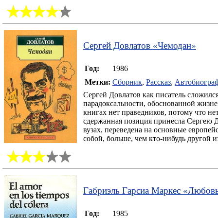
Сергей Довлатов
«
Чемодан
»
Год:
1986
Метки:
Сборник
,
Рассказ
,
Автобиогра
Сергей Довлатов как писатель сложился
парадоксальности, обоснованной жизнен
книгах нет праведников, потому что нет
сдержанная позиция принесла Сергею До
вузах, переведена на основные европей
собой, больше, чем кто-нибудь другой и
Габриэль Гарсиа Маркес
«
Любовь
Год:
1985