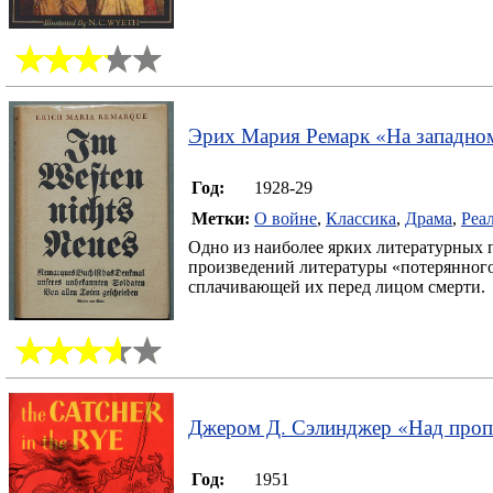
Эрих Мария Ремарк
«
На западно
Год:
1928-29
Метки:
О войне
,
Классика
,
Драма
,
Реа
Одно из наиболее ярких литературных 
произведений литературы «потерянного
сплачивающей их перед лицом смерти.
Джером Д. Сэлинджер
«
Над проп
Год:
1951