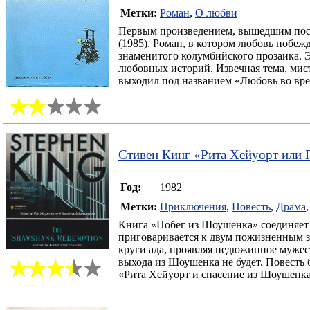
Метки:
Роман
,
О любви
Первым произведением, вышедшим посл
(1985). Роман, в котором любовь побеж
знаменитого колумбийского прозаика. 
любовных историй. Извечная тема, мис
выходил под названием «Любовь во вр
Стивен Кинг
«
Рита Хейуорт или
Год:
1982
Метки:
Приключения
,
Повесть
,
Драма
Книга «Побег из Шоушенка» соединяет 
приговаривается к двум пожизненным з
круги ада, проявляя недюжинное мужест
выхода из Шоушенка не будет. Повесть 
«Рита Хейуорт и спасение из Шоушенка