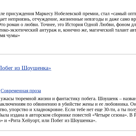
е присуждения Маркесу Нобелевской премии, стал «самый опт
дает неприязнь, отчуждение, жизненные невзгоды и даже само в
Это роман о любви. Точнее, это История Одной Любви, фоном дл
тико-экзотический антураж и, конечно же, магический талант а
емя чумы»
 Побег из Шоушенка
»
,
Современная проза
ужасы тюремной жизни и фантастику побега. Шоушенк – назван
аключениям по обвинению в убийстве жены и ее любовника. Он
во, упорство и хладнокровие. Если тебе нет еще 30-ти, а ты пол
была издана в авторском сборнике повестей «Четыре сезона». В 
» и «Рита Хейуорт, или Побег из Шоушенка».