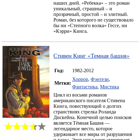
наших дней. «Ребекка» – это роман
уникальный, страшный – и
прозрачный, простой – и элитный.
Роман, без которого не существовало
бы ни «Степного волка» Гессе, ни
«Кэрри» Кинга.
Стивен Кинг
«
Темная башня
»
Год:
1982-2012
Хоррор
,
Фэнтези
,
Метки:
Фантастика
,
Мистика
Цикл из восьми романов
американского писателя Стивена
Кинга, повествующий о долгих
странствиях стрелка Роланда
Дискейна. Конечной целью поисков
является Тёмная Башня —
легендарное место, которое
удерживает все миры от разрушения
и хаоса. Этот цикл книг смешивает