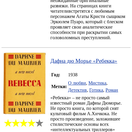
неожиданные оригинальные
развязки. На страницах книги
читателивстретятся с любимым
персонажем Агаты Кристи сыщиком
Эркюлем Пуаро, который с блеском
проявляет свои аналитические
способности при раскрытии самых
головоломных преступлений.
Дафна дю Морье
«
Ребекка
»
Год:
1938
О любви
,
Мистика
,
Метки:
Детектив
,
Готика
,
Роман
«Ребекка» – не просто самый
известный роман Дафны Дюморье.
Не просто книга, по которой снят
культовый фильм А.Хичкока. Не
просто произведение, заложившее
стилистические основы всех
«интеллектуальных триллеров»