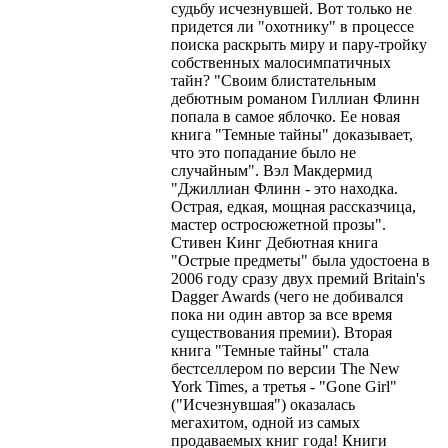
судьбу исчезнувшей. Вот только не
придется ли "охотнику" в процессе
поиска раскрыть миру и пару-тройку
собственных малосимпатичных
тайн? "Своим блистательным
дебютным романом Гиллиан Флинн
попала в самое яблочко. Ее новая
книга "Темные тайны" доказывает,
что это попадание было не
случайным". Вэл Макдермид
"Джиллиан Флинн - это находка.
Острая, едкая, мощная рассказчица,
мастер остросюжетной прозы".
Стивен Кинг Дебютная книга
"Острые предметы" была удостоена в
2006 году сразу двух премий Britain's
Dagger Awards (чего не добивался
пока ни один автор за все время
существования премии). Вторая
книга "Темные тайны" стала
бестселлером по версии The New
York Times, а третья - "Gone Girl"
("Исчезнувшая") оказалась
мегахитом, одной из самых
продаваемых книг года! Книги