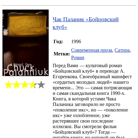
Чак Паланик
«
Бойцовский
клуб
»
Год:
1996
Современная проза
,
Сатира
,
Метки:
Роман
Перед Вами — культовый роман
«Бойцовский клуб» в переводе А.
Егоренкова. Своеобразный манифест
«сердитых молодых людей» нашего
времени... Это — самая потрясающая
и самая скандальная книга 1990-х.
Книга, в которой устами Чака
Паланика заговорило не просто
«поколение икс», но — «поколение
икс» уже озлобленное, уже
растерявшее свои последние
иллюзии. Вы смотрели фильм
«Бойцовский клуб»? Тогда —
читайте книгу, по которой он был