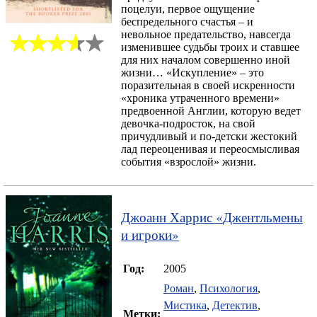
поцелуи, первое ощущение
беспредельного счастья – и
невольное предательство, навсегда
изменившее судьбы троих и ставшее
для них началом совершенно иной
жизни… «Искупление» – это
поразительная в своей искренности
«хроника утраченного времени»
предвоенной Англии, которую ведет
девочка-подросток, на свой
причудливый и по-детски жестокий
лад переоценивая и переосмысливая
события «взрослой» жизни.
Джоанн Харрис
«
Джентльмены
и игроки
»
Год:
2005
Роман
,
Психология
,
Мистика
,
Детектив
,
Метки: