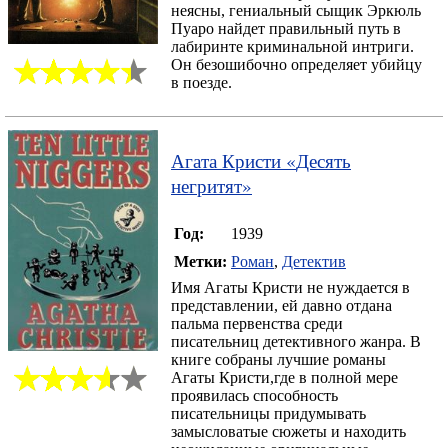
неясны, гениальный сыщик Эркюль
Пуаро найдет правильный путь в
лабиринте криминальной интриги.
Он безошибочно определяет убийцу
в поезде.
Агата Кристи
«
Десять
негритят
»
Год:
1939
Метки:
Роман
,
Детектив
Имя Агаты Кристи не нуждается в
представлении, ей давно отдана
пальма первенства среди
писательниц детективного жанра. В
книге собраны лучшие романы
Агаты Кристи,где в полной мере
проявилась способность
писательницы придумывать
замысловатые сюжеты и находить