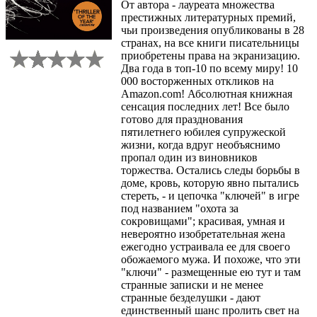
От автора - лауреата множества
престижных литературных премий,
чьи произведения опубликованы в 28
странах, на все книги писательницы
приобретены права на экранизацию.
Два года в топ-10 по всему миру! 10
000 восторженных откликов на
Amazon.com! Абсолютная книжная
сенсация последних лет! Все было
готово для празднования
пятилетнего юбилея супружеской
жизни, когда вдруг необъяснимо
пропал один из виновников
торжества. Остались следы борьбы в
доме, кровь, которую явно пытались
стереть, - и цепочка "ключей" в игре
под названием "охота за
сокровищами"; красивая, умная и
невероятно изобретательная жена
ежегодно устраивала ее для своего
обожаемого мужа. И похоже, что эти
"ключи" - размещенные ею тут и там
странные записки и не менее
странные безделушки - дают
единственный шанс пролить свет на