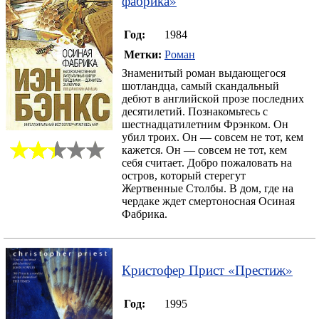
фабрика
»
Год:
1984
Метки:
Роман
Знаменитый роман выдающегося
шотландца, самый скандальный
дебют в английской прозе последних
десятилетий. Познакомьтесь с
шестнадцатилетним Фрэнком. Он
убил троих. Он — совсем не тот, кем
кажется. Он — совсем не тот, кем
себя считает. Добро пожаловать на
остров, который стерегут
Жертвенные Столбы. В дом, где на
чердаке ждет смертоносная Осиная
Фабрика.
Кристофер Прист
«
Престиж
»
Год:
1995