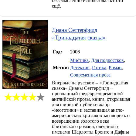
бессмысленно использовал кто-то
ещё.
Диана Сеттерфилд
«
Тринадцатая сказка
»
Год:
2006
Мистика
,
Для подростков
,
Метки:
Детектив
,
Готика
,
Роман
,
Современная проза
Впервые на русском – «Тринадцатая
сказка» Дианы Сеттерфилд –
признанный шедевр современной
английской прозы, книга, открывшая
для широкой публики жанр
«неоготики» и заставившая англо-
американских критиков заговорить о
возвращении золотого века
британского романа, овеянного
именами Шарлотты Бронте и Дафны