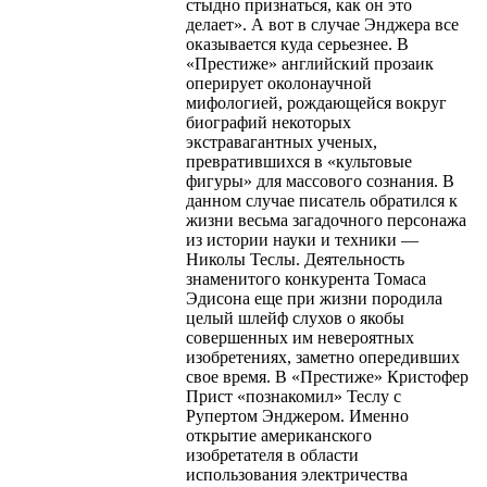
стыдно признаться, как он это
делает». А вот в случае Энджера все
оказывается куда серьезнее. В
«Престиже» английский прозаик
оперирует околонаучной
мифологией, рождающейся вокруг
биографий некоторых
экстравагантных ученых,
превратившихся в «культовые
фигуры» для массового сознания. В
данном случае писатель обратился к
жизни весьма загадочного персонажа
из истории науки и техники —
Николы Теслы. Деятельность
знаменитого конкурента Томаса
Эдисона еще при жизни породила
целый шлейф слухов о якобы
совершенных им невероятных
изобретениях, заметно опередивших
свое время. В «Престиже» Кристофер
Прист «познакомил» Теслу с
Рупертом Энджером. Именно
открытие американского
изобретателя в области
использования электричества