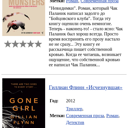
Метки:
Роман
,
Современная проза
"Невидимки". Роман, который Чак
Паланик написал задолго до
"Бойцовского клуба". Тогда эту
книгу оценили очень немногие.
Теперь - наконец-то! - стало ясно: Чак
Паланик был хорош всегда. Просто
время воспринять его прозу настало
не не сразу... Эту книгу ее
рассказчица пишет собственной
кровью. Когда ее читаешь, возникает
ощущение, что собственной кровью
ее написал Чак Паланик...
Гиллиан Флинн
«
Исчезнувшая
»
Год:
2012
Триллер
,
Метки:
Современная проза
,
Роман
,
Детектив