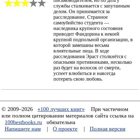
письмоводителем, но по долгу
службы сталкивается с запутанным
делом. Он принимается за
расследование. Странное
самоубийство студента —
наследника крупного состояния
приводит Фандорина к некоей
крупной подпольной организации, в
которой замешаны весьма
влиятельные лица. В ходе
расследования Эраст столкнётся с
опасными противниками, несколько
раз будет на волосок от смерти,
успеет влюбиться и навсегда
потерять свою любовь.
© 2009–2026
«100 лучших книг»
При частичном
или полном цитировании материалов сайта ссылка на
100bestbooks.ru
обязательна
Напишите нам
|
О проекте
|
Полная версия