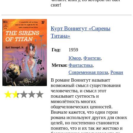
снят!
Курт Воннегут
«
Сирены
Титана
»
Год:
1959
Юмор
,
Фэнтези
,
Метки:
Фантастика
,
Современная проза
,
Роман
В романе Воннегут называет
возможный смысл существования
человечества, и смысл этот
показывает суетность и
мимолётность многих
общечеловеческих ценностей.
Вначале кажется, что одни герои
романа используют других для своих
целей, но постепенно становится
понятно, что и их так же жестоко и