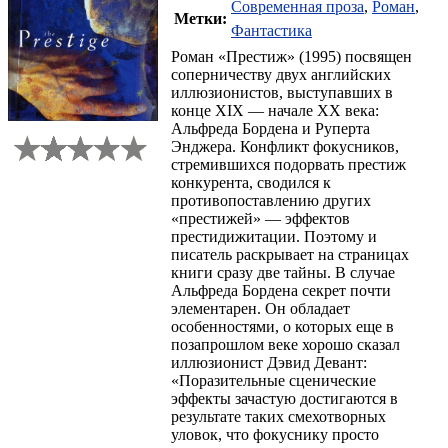
Современная проза
,
Роман
,
Метки:
Фантастика
Роман «Престиж» (1995) посвящен
соперничеству двух английских
иллюзионистов, выступавших в
конце XIX — начале XX века:
Альфреда Бордена и Руперта
Энджера. Конфликт фокусников,
стремившихся подорвать престиж
конкурента, сводился к
противопоставлению других
«престижей» — эффектов
престидижитации. Поэтому и
писатель раскрывает на страницах
книги сразу две тайны. В случае
Альфреда Бордена секрет почти
элементарен. Он обладает
особенностями, о которых еще в
позапрошлом веке хорошо сказал
иллюзионист Дэвид Девант:
«Поразительные сценические
эффекты зачастую достигаются в
результате таких смехотворных
уловок, что фокуснику просто