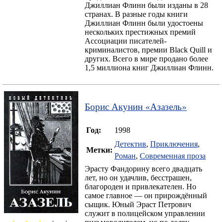
Джиллиан Флинн были изданы в 28
странах. В разные годы книги
Джиллиан Флинн были удостоены
нескольких престижных премий
Ассоциации писателей-
криминалистов, премии Black Quill и
других. Всего в мире продано более
1,5 миллиона книг Джиллиан Флинн.
Борис Акунин
«
Азазель
»
Год:
1998
Детектив
,
Приключения
,
Метки:
Роман
,
Современная проза
Эрасту Фандорину всего двадцать
лет, но он удачлив, бесстрашен,
благороден и привлекателен. Но
самое главное — он прирождённый
сыщик. Юный Эраст Петрович
служит в полицейском управлении