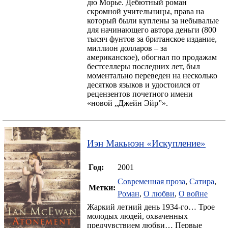
дю Морье. Дебютный роман
скромной учительницы, права на
который были куплены за небывалые
для начинающего автора деньги (800
тысяч фунтов за британское издание,
миллион долларов – за
американское), обогнал по продажам
бестселлеры последних лет, был
моментально переведен на несколько
десятков языков и удостоился от
рецензентов почетного имени
«новой „Джейн Эйр”».
Иэн Макьюэн
«
Искупление
»
Год:
2001
Современная проза
,
Сатира
,
Метки:
Роман
,
О любви
,
О войне
Жаркий летний день 1934-го… Трое
молодых людей, охваченных
предчувствием любви… Первые