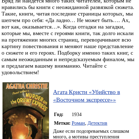
Вряд ли найдется много таких читателей, которым не
нравились бы книги с неожиданной развязкой сюжета.
Такие, книги, читая последние страницы которых, мы
шепчем про себя: «Да ладно… Не может быть…. Ах,
вот как, оказывается…». Когда отгадки на загадки,
которые мы, вместе с героями книги, так долго искали
на протяжении многих страниц, переворачивают всю
картину повествования и меняют наше представление
о сюжете и его героях. Подборку именно таких книг, с
самым неожиданным и непредсказуемым финалом, мы
и предлагаем вашему вниманию. Читайте с
удовольствием!
Агата Кристи
«
Убийство в
«Восточном экспрессе»
»
Год:
1934
Метки:
Роман
,
Детектив
Даже если подозреваемых слишком
много, а мотивы преступления