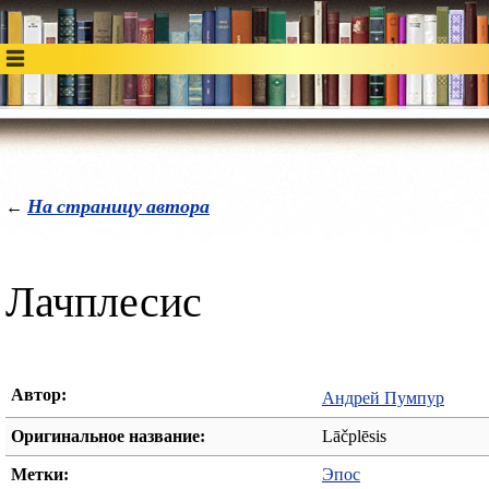
На страницу автора
←
Лачплесис
Автор:
Андрей Пумпур
Оригинальное название:
Lāčplēsis
Метки:
Эпос