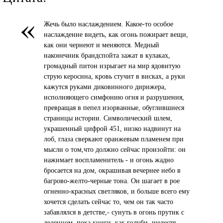
«
Жечь было наслаждением. Какое-то особое
наслаждение видеть, как огонь пожирает вещи,
как они чернеют и меняются. Медный
наконечник брандспойта зажат в кулаках,
громадный питон изрыгает на мир ядовитую
струю керосина, кровь стучит в висках, а руки
кажутся руками диковинного дирижера,
исполняющего симфонию огня и разрушения,
превращая в пепел изорванные, обуглившиеся
страницы истории. Символический шлем,
украшенный цифрой 451, низко надвинут на
лоб, глаза сверкают оранжевым пламенем при
мысли о том,что должно сейчас произойти: он
нажимает воспламенитель - и огонь жадно
бросается на дом, окрашивая вечернее небо в
багрово-желто-черные тона. Он шагает в рое
огненно-красных светляков, и больше всего ему
хочется сделать сейчас то, чем он так часто
забавлялся в детстве,- сунуть в огонь прутик с
леденцом, пока книги, как голуби, шелестя