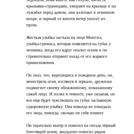
крыльями-страницами, умирают на крыльце и на
лужайке перед домом, они взлетают в огненном
вихре, и черный от копоти ветер уносит их
прочь.
Жесткая улыбка застыла на лице Монтэга,
улыбка-гримаса, которая появляется на губах у
человека, когда его вдруг опалит огнем и он
стремительно отпрянет назад от его жаркого
прикосновения.
Он знал, что, вернувшись в пожарное депо, он,
менестрель огня, взглянув в зеркало, дружески
подмигнет своему обожженному, измазанному
сажей лицу. И позже в темноте, уже засыпая, он
все еще будет чувствовать на губах застывшую
судорожную улыбку. Она никогда не покидала
его лица, никогда, сколько он себя помнит.
Он тщательно вытер и повесил на гвоздь чёрный
блестящий шлем, аккуратно повесил рядом