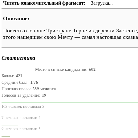
Читать ознакомительный фрагмент:
Загрузка...
Описание:
Повесть о юноше Тристране Тёрне из деревни Застенье
этого нашедшем свою Мечту — самая настоящая сказка
Статистика
602
Место в списке кандидатов:
421
Баллы:
1.76
Средний балл:
239
человек
Проголосовало:
19
Голосов за удаление:
105 человек поставили 5
7 человек поставили 4
9 человек поставили 3