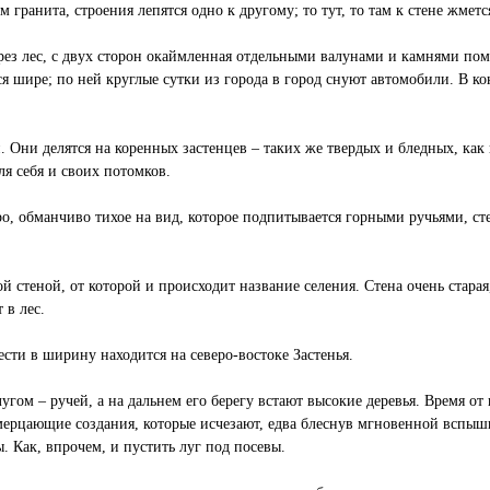
анита, строения лепятся одно к другому; то тут, то там к стене жметс
через лес, с двух сторон окаймленная отдельными валунами и камнями пом
ся шире; по ней круглые сутки из города в город снуют автомобили. В ко
Они делятся на коренных застенцев – таких же твердых и бледных, как г
я себя и своих потомков.
еро, обманчиво тихое на вид, которое подпитывается горными ручьями, с
ой стеной, от которой и происходит название селения. Стена очень стара
 в лес.
ести в ширину находится на северо-востоке Застенья.
угом – ручей, а на дальнем его берегу встают высокие деревья. Время о
ерцающие создания, которые исчезают, едва блеснув мгновенной вспышк
ы. Как, впрочем, и пустить луг под посевы.