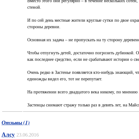
Вместо этого они регулярно – в течение нескольких сотен,
стеной.
И по сей день местные жители круглые сутки по двое охр
стороны деревни.
Основная их задача – не пропускать на ту сторону дерев
Чтобы отпугнуть детей, достаточно погрозить дубинкой. 
как последнее средство, если не срабатывают истории о с
Очень редко в Застенье появляется кто-нибудь знающий, ч
единожды видел его, тот не перепутает.
На протяжении всего двадцатого века никому, по мнению м
Застенцы снимают стражу только раз в девять лет, на Майс
Отзывы (1)
Алсу
23.06.2016