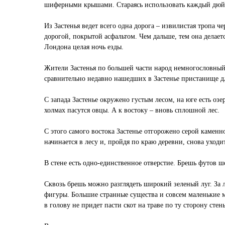
шиферными крышами. Стараясь использовать каждый дюйм гр
Из Застенья ведет всего одна дорога – извилистая тропа 
дорогой, покрытой асфальтом. Чем дальше, тем она делает
Лондона целая ночь езды.
Жители Застенья по большей части народ немногословный. 
сравнительно недавно нашедших в Застенье пристанище дл
С запада Застенье окружено густым лесом, на юге есть оз
холмах пасутся овцы. А к востоку – вновь сплошной лес.
С этого самого востока Застенье отгорожено серой каменн
начинается в лесу и, пройдя по краю деревни, снова уходит
В стене есть одно-единственное отверстие. Брешь футов ш
Сквозь брешь можно разглядеть широкий зеленый луг. За л
фигуры. Большие странные существа и совсем маленькие м
в голову не придет пасти скот на траве по ту сторону стен