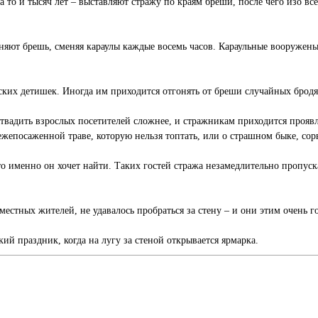
 а то и тысяч лет – выставляют стражу по краям бреши, после чего изо в
аняют брешь, сменяя караулы каждые восемь часов. Караульные вооружен
енских детишек. Иногда им приходится отгонять от бреши случайных брод
Отвадить взрослых посетителей сложнее, и стражникам приходится проявл
вежепосаженной траве, которую нельзя топтать, или о страшном быке, со
то именно он хочет найти. Таких гостей стража незамедлительно пропуск
естных жителей, не удавалось пробраться за стену – и они этим очень го
кий праздник, когда на лугу за стеной открывается ярмарка.