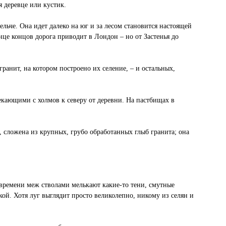
я деревце или кустик.
ельче. Она идет далеко на юг и за лесом становится настоящей
нце концов дорога приводит в Лондон – но от Застенья до
ранит, на котором построено их селение, – и остальных,
текающими с холмов к северу от деревни. На пастбищах в
я, сложена из крупных, грубо обработанных глыб гранита; она
т времени меж стволами мелькают какие-то тени, смутные
ой. Хотя луг выглядит просто великолепно, никому из селян и