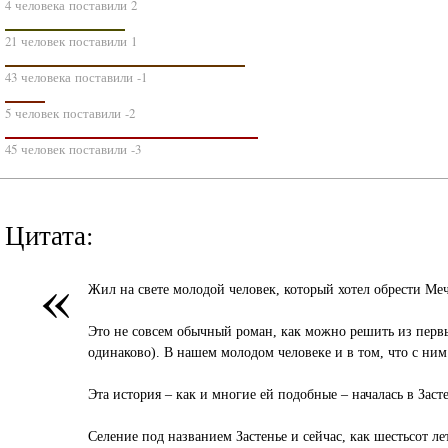
4 человека поставили 2
21 человек поставили 1
43 человека поставили -1
5 человек поставили -2
45 человек поставили -3
Цитата:
«
Жил на свете молодой человек, который хотел обрести Меч
Это не совсем обычный роман, как можно решить из первы
одинаково). В нашем молодом человеке и в том, что с ним
Эта история – как и многие ей подобные – началась в Заст
Селение под названием Застенье и сейчас, как шестьсот л