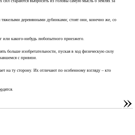
сех сил стараются выбросить из головы самую мысль о землях за
ы тяжелыми деревянными дубинками; стоят они, конечно же, со
яг или какого-нибудь любопытного приезжего.
ять больше изобретательности, пуская в ход физическую силу
рвавшемся с привязи.
ает на ту сторону. Их отличают по особенному взгляду – кто
рдятся.
»