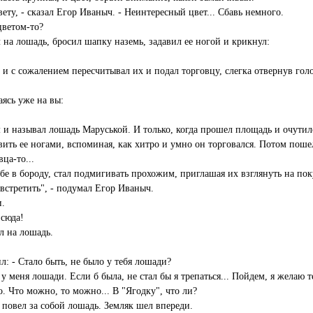
ету, - сказал Егор Иваныч. - Неинтересный цвет... Сбавь немного.
 цветом-то?
на лошадь, бросил шапку наземь, задавил ее ногой и крикнул:
о и с сожалением пересчитывал их и подал торговцу, слегка отвернув г
аясь уже на вы:
 и называл лошадь Маруськой. И только, когда прошел площадь и очутилс
авить ее ногами, вспоминая, как хитро и умно он торговался. Потом поше
вца-то...
себе в бороду, стал подмигивать прохожим, приглашая их взглянуть на 
 встретить", - подумал Егор Иваныч.
и.
 сюда!
л на лошадь.
ил: - Стало быть, не было у тебя лошади?
 у меня лошади. Если б была, не стал бы я трепаться... Пойдем, я желаю т
о. Что можно, то можно... В "Ягодку", что ли?
 повел за собой лошадь. Земляк шел впереди.