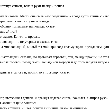
натянул сапоги, взял в руки палку и пошел.
ым животом. Масти она была неопределенной - вроде сухой глины с нав
ересован, купят ли у него лошадь.
юбовно поглядывая на лошадь, сказал:
аешь ай пот?
ю, ладно. Конечно, продаю.
в лошади, но не утерпел и сказал, сияя:
жна мне лошадь. Я, милый ты мой, три года солому жрал, прежде чем купи
 не настоящая и сказана, по правилам торговли, так, между прочим, не с
 вилял головой перед самой лошадиной мордой и до того запугал тихую кл
еньги в сапоге и, подмигнув торговцу, сказал:
г, вытаскивая деньги, и дважды надевал снова, божился, вытирал рукой 
 Наконец в цене сошлись.
 масть крупная, и цвет, обрати внимание, какой заманчивый.