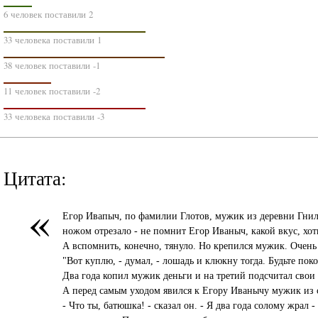
6 человек поставили 2
33 человека поставили 1
38 человек поставили -1
11 человек поставили -2
33 человека поставили -3
Цитата:
«
Егор Ивапыч, по фамилии Глотов, мужик из деревни Гнилые 
ножом отрезало - не помнит Егор Иваныч, какой вкус, хот
А вспомнить, конечно, тянуло. Но крепился мужик. Очен
"Вот куплю, - думал, - лошадь и клюкну тогда. Будьте пок
Два года копил мужик деньги и на третий подсчитал свои 
А перед самым уходом явился к Егору Иванычу мужик из с
- Что ты, батюшка! - сказал он. - Я два года солому жрал -