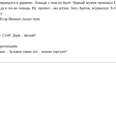
озвращался в деревню. Лошади с ним не было. Черный мужик провожал 
да и эта не лошадь. Ну, пропил - эка штука. Зато, браток, вспрыснул. Ес
у.
 Егор Иваныч сказал тихо:
- Стой! Дядя... милый!
я ресницами.
мое... За какое самое это... вином торгуют?