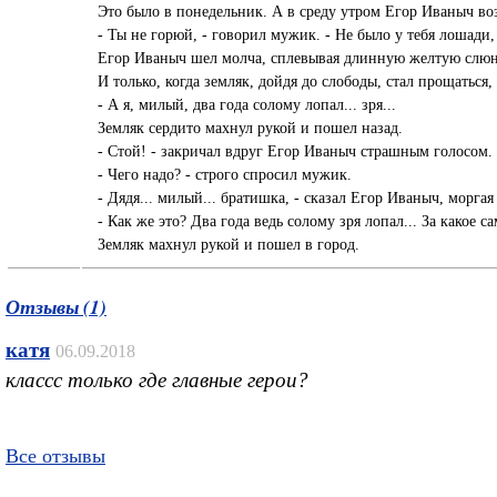
Это было в понедельник. А в среду утром Егор Иваныч в
- Ты не горюй, - говорил мужик. - Не было у тебя лошади, 
Егор Иваныч шел молча, сплевывая длинную желтую слюн
И только, когда земляк, дойдя до слободы, стал прощаться,
- А я, милый, два года солому лопал... зря...
Земляк сердито махнул рукой и пошел назад.
- Стой! - закричал вдруг Егор Иваныч страшным голосом. 
- Чего надо? - строго спросил мужик.
- Дядя... милый... братишка, - сказал Егор Иваныч, морга
- Как же это? Два года ведь солому зря лопал... За какое са
Земляк махнул рукой и пошел в город.
Отзывы (1)
катя
06.09.2018
классс только где главные герои?
Все отзывы