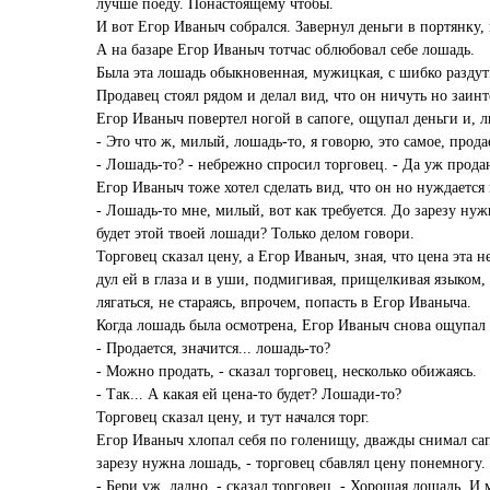
лучше поеду. Понастоящему чтобы.
И вот Егор Иваныч собрался. Завернул деньги в портянку, 
А на базаре Егор Иваныч тотчас облюбовал себе лошадь.
Была эта лошадь обыкновенная, мужицкая, с шибко раздут
Продавец стоял рядом и делал вид, что он ничуть но заинт
Егор Иваныч повертел ногой в сапоге, ощупал деньги и, л
- Это что ж, милый, лошадь-то, я говорю, это самое, прод
- Лошадь-то? - небрежно спросил торговец. - Да уж прода
Егор Иваныч тоже хотел сделать вид, что он но нуждается 
- Лошадь-то мне, милый, вот как требуется. До зарезу ну
будет этой твоей лошади? Только делом говори.
Торговец сказал цену, а Егор Иваныч, зная, что цена эта
дул ей в глаза и в уши, подмигивая, прищелкивая языком,
лягаться, не стараясь, впрочем, попасть в Егор Иваныча.
Когда лошадь была осмотрена, Егор Иваныч снова ощупал д
- Продается, значится... лошадь-то?
- Можно продать, - сказал торговец, несколько обижаясь.
- Так... А какая ей цена-то будет? Лошади-то?
Торговец сказал цену, и тут начался торг.
Егор Иваныч хлопал себя по голенищу, дважды снимал сапо
зарезу нужна лошадь, - торговец сбавлял цену понемногу.
- Бери уж, ладно, - сказал торговец. - Хорошая лошадь. И