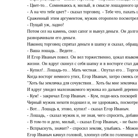
- Цвет-то... Сомневаюсь я, милый, в смысле лошадиного цв
- А на что тебе цвет? - сказал торговец. - Тебе что, пахать
Сраженный этим аргументом, мужик оторопело посмотрел 
- Пущай уж, ладно!
Потом сел на камень, снял сапог и вынул деньги. Он долг
разворачивали его деньги.
Наконец торговец спрятал деньги в шапку и сказал, обращ
- Ваша лошадь... Ведите...
И Егор Иваныч повел. Он вел торжественно, цокал языком
жизни. Он вдруг скинул с себя шапку и в восторге стал д
- Купил!.. Лошадь-то... Мать честная... Опутал его... Торго
Когда восторг немного утих, Егор Иваныч, хитро смеясь 
"Хоть бы землячка для сочувствия... Хоть бы мне землячка
И вдруг увидел малознакомого мужика из дальней деревн
- Кум! - закричал Егор Иваныч. - Кум, поди-кось поскорей
Черный мужик нехотя подошел и, не здороваясь, посмотре
- Вот... Лошадь я, этово, купил! - сказал Егор Иваныч.
- Лошадь, - сказал мужик и, не зная, чего спросить, добав
- В том-то и дело, милый, - сказал Егор Иваныч, - не было
- Вспрыснуть, значит? - спросил земляк, улыбаясь. - Можн
Егор Иваныч качнул головой, хлопнул себя по голенищу и