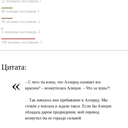
22 человека поставили 2
48 человек поставили 1
50 человек поставили -1
2 человека поставили -2
158 человек поставили -3
Цитата:
«
– С чего ты взяла, что Аллеред означает все
красное? – возмутилась Алиция. – Что за чушь?!
…Так началось мое пребывание в Аллеред. Мы
стояли у вокзала и ждали такси. Если бы Алиция
обладала даром предвидения, мой перевод
возмутил бы ее гораздо сильней.