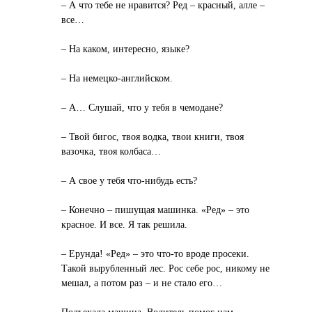
– А что тебе не нравится? Ред – красный, алле –
все…
– На каком, интересно, языке?
– На немецко-английском.
– А… Слушай, что у тебя в чемодане?
– Твой бигос, твоя водка, твои книги, твоя
вазочка, твоя колбаса…
– А свое у тебя что-нибудь есть?
– Конечно – пишущая машинка. «Ред» – это
красное. И все. Я так решила.
– Ерунда! «Ред» – это что-то вроде просеки.
Такой вырубленный лес. Рос себе рос, никому не
мешал, а потом раз – и не стало его…