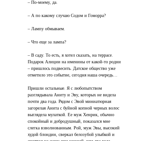
– По-моему, да.
– А по какому случаю Содом и Гоморра?
– Лампу обмываем.
– Что еще за лампа?
– В саду. То есть, я хотел сказать, на террасе.
Подарок Алиции на именины от какой-то родни
– пришлось подвесить. Датское общество уже
отметило это событие, сегодня наша очередь…
Пришли остальные. Я с любопытством
разглядывала Аниту и Эву, которых не видела
почти два года. Рядом с Эвой миниатюрная
загорелая Анита с буйной копной черных волос
выглядела мулаткой. Ее муж Хенрик, обычно
спокойный и добродушный, показался мне
слегка взволнованным. Рой, муж Эвы, высокий
худой блондин, сверкал белозубой улыбкой и