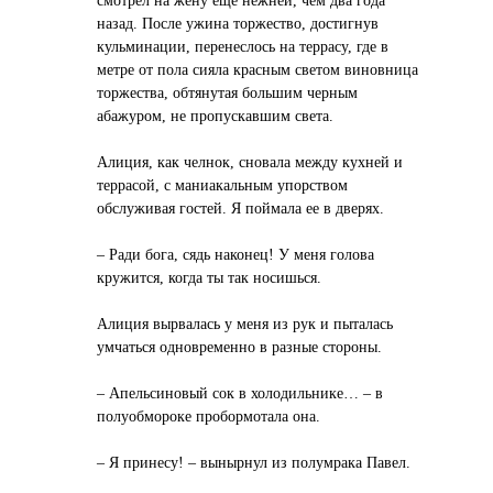
смотрел на жену еще нежней, чем два года
назад. После ужина торжество, достигнув
кульминации, перенеслось на террасу, где в
метре от пола сияла красным светом виновница
торжества, обтянутая большим черным
абажуром, не пропускавшим света.
Алиция, как челнок, сновала между кухней и
террасой, с маниакальным упорством
обслуживая гостей. Я поймала ее в дверях.
– Ради бога, сядь наконец! У меня голова
кружится, когда ты так носишься.
Алиция вырвалась у меня из рук и пыталась
умчаться одновременно в разные стороны.
– Апельсиновый сок в холодильнике… – в
полуобмороке пробормотала она.
– Я принесу! – вынырнул из полумрака Павел.