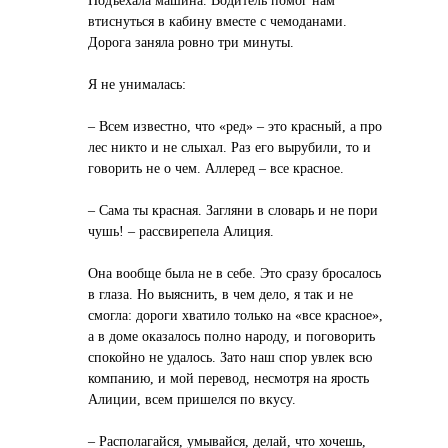
Подъехала машина. Водитель помог нам
втиснуться в кабину вместе с чемоданами.
Дорога заняла ровно три минуты.
Я не унималась:
– Всем известно, что «ред» – это красный, а про
лес никто и не слыхал. Раз его вырубили, то и
говорить не о чем. Аллеред – все красное.
– Сама ты красная. Загляни в словарь и не пори
чушь! – рассвирепела Алиция.
Она вообще была не в себе. Это сразу бросалось
в глаза. Но выяснить, в чем дело, я так и не
смогла: дороги хватило только на «все красное»,
а в доме оказалось полно народу, и поговорить
спокойно не удалось. Зато наш спор увлек всю
компанию, и мой перевод, несмотря на ярость
Алиции, всем пришелся по вкусу.
– Располагайся, умывайся, делай, что хочешь,