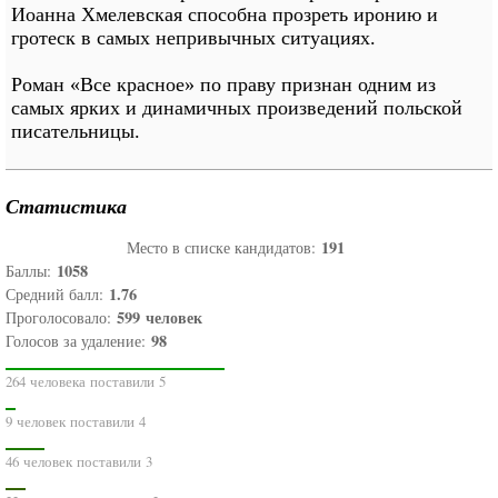
Иоанна Хмелевская способна прозреть иронию и
гротеск в самых непривычных ситуациях.
Роман «Все красное» по праву признан одним из
самых ярких и динамичных произведений польской
писательницы.
Статистика
191
Место в списке кандидатов:
1058
Баллы:
1.76
Средний балл:
599
человек
Проголосовало:
98
Голосов за удаление:
264 человека поставили 5
9 человек поставили 4
46 человек поставили 3