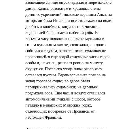
взошедшее солнце опрокидывало в море далекие
улицы Канна, розоватые и кремовые стены
древних укреплений, лиловые вершины Альп, за
которыми была Италия, и все это лежало на воде,
дробясь и колеблясь, когда от покачивания
водорослей близ отмели набегала рябь. В
восьмом часу появлялся на пляже мужчина в
синем купальном халате; сняв халат, он долго
собирался с духом, кряхтел, охал, смачивал не
прогревшейся еще водой отдельные части своей
особы и, наконец, решался ровно на минуту
окунуться. После его ухода пляж около часу
оставался пустым. Вдоль горизонта ползло на
запад торговое судно; во дворе отеля
перекрикивались судомойки; на деревьях
подсыхала роса. Еще час, и воздух оглашался
автомобильными гудками с шоссе, которое
петляло в невысоких Маврских горах,
отделяющих побережье от Прованса, от
настоящей Франции.