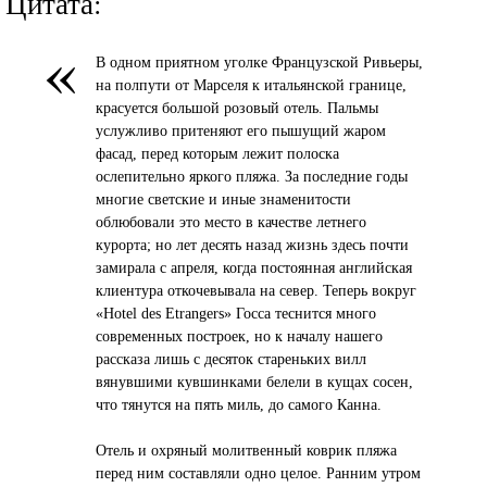
Цитата:
«
В одном приятном уголке Французской Ривьеры,
на полпути от Марселя к итальянской границе,
красуется большой розовый отель. Пальмы
услужливо притеняют его пышущий жаром
фасад, перед которым лежит полоска
ослепительно яркого пляжа. За последние годы
многие светские и иные знаменитости
облюбовали это место в качестве летнего
курорта; но лет десять назад жизнь здесь почти
замирала с апреля, когда постоянная английская
клиентура откочевывала на север. Теперь вокруг
«Hotel des Etrangers» Госса теснится много
современных построек, но к началу нашего
рассказа лишь с десяток стареньких вилл
вянувшими кувшинками белели в кущах сосен,
что тянутся на пять миль, до самого Канна.
Отель и охряный молитвенный коврик пляжа
перед ним составляли одно целое. Ранним утром