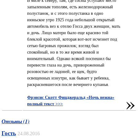
В миле к северу, там, где сосны уступают место
запыленным тополям, есть железнодорожный
полустанок, и с этого полустанка в одно
июньское утро 1925 года небольшой открытый
автомобиль вез к отелю Госса двух женщин, мать
и дочь. Лицо матери было еще красиво той
блеклой красотой, которая вот-вот исчезнет под
сетью багровых прожилок; взгляд был
спокойный, но в то же время живой и
внимательный. Однако всякий поспешил бы
перевести глаза на дочь, привороженный
розовостью ее ладоней, ее щек, будто
освещенных изнутри, как бывает у ребенка,
раскрасневшегося после вечернего купанья.
»
Фрэнсис Скотт Фицджеральд «Ночь нежна»
полный текст >>>
Отзывы (1)
Гость
24.08.2016