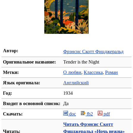
Автор:
Фрэнсис Скотт Фицджеральд
Оригинальное название:
Tender is the Night
Метки:
О любви
,
Классика
,
Роман
Язык оригинала:
Английский
Год:
1934
Входит в основной список:
Да
Скачать:
doc
fb2
pdf
Читать Фрэнсис Скотт
Читать:
Фицджеральд «Ночь нежна»