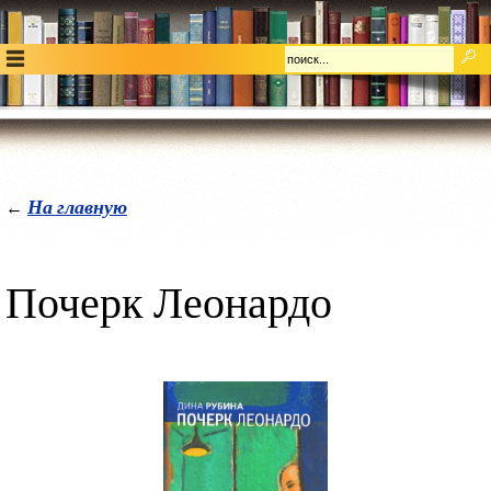
На главную
←
Почерк Леонардо