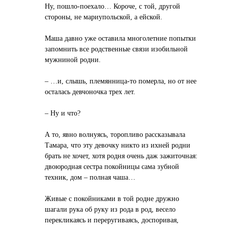
Ну, пошло-поехало… Короче, с той, другой
стороны, не мариупольской, а ейской.
Маша давно уже оставила многолетние попытки
запомнить все родственные связи изобильной
мужниной родни.
– …и, слышь, племянница-то померла, но от нее
осталась девчоночка трех лет.
– Ну и что?
А то, явно волнуясь, торопливо рассказывала
Тамара, что эту девочку никто из ихней родни
брать не хочет, хотя родня очень даж зажиточная:
двоюродная сестра покойницы сама зубной
техник, дом – полная чаша…
Живые с покойниками в той родне дружно
шагали рука об руку из рода в род, весело
перекликаясь и переругиваясь, доспоривая,