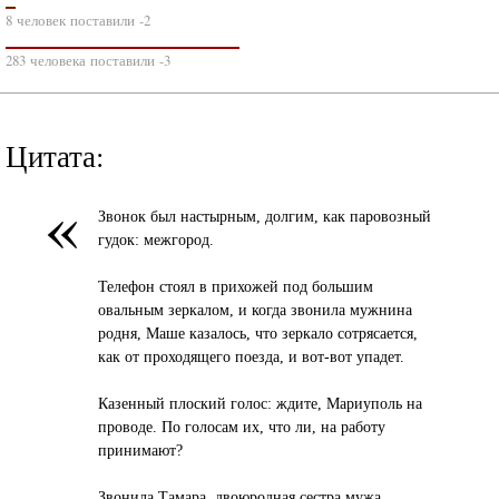
8 человек поставили -2
283 человека поставили -3
Цитата:
«
Звонок был настырным, долгим, как паровозный
гудок: межгород.
Телефон стоял в прихожей под большим
овальным зеркалом, и когда звонила мужнина
родня, Маше казалось, что зеркало сотрясается,
как от проходящего поезда, и вот-вот упадет.
Казенный плоский голос: ждите, Мариуполь на
проводе. По голосам их, что ли, на работу
принимают?
Звонила Тамара, двоюродная сестра мужа.