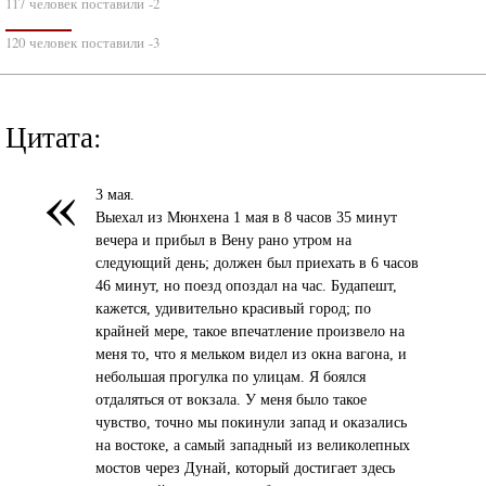
117 человек поставили -2
120 человек поставили -3
Цитата:
«
3 мая.
Выехал из Мюнхена 1 мая в 8 часов 35 минут
вечера и прибыл в Вену рано утром на
следующий день; должен был приехать в 6 часов
46 минут, но поезд опоздал на час. Будапешт,
кажется, удивительно красивый город; по
крайней мере, такое впечатление произвело на
меня то, что я мельком видел из окна вагона, и
небольшая прогулка по улицам. Я боялся
отдаляться от вокзала. У меня было такое
чувство, точно мы покинули запад и оказались
на востоке, а самый западный из великолепных
мостов через Дунай, который достигает здесь