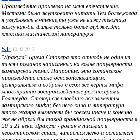
Произведение произвело на меня впечатление.
Местами было жутковато читать.Тем более,когда
я углубляюсь в чтение,то уже не вижу текста,а
вижу как-бы фильм только более глубже.Это
классика мистической литературы.
S.E
10.02.2017
"Дракула" Брэма Стокера это отнюдь не один из
тысяч романов написанных на волне популярности
вампирской темы. Напротив: это готическое
произведение стало основополагающим,
центральным и вобрало в себя все черты мифа
многократно воспроизведенные режиссерами
Голливуда. Стокер свел воедино все элементы
вампирского мифа; без него кино и литература
этого жанра выглядели бы совсем иначе и конечно
же не обрели бы такой грандиозной популярности в
20 и 21 веке. Дракула - роман в письмах в
неоготическом стиле, читается легко и оставляет
впечатление литературы увлекательной и в то же