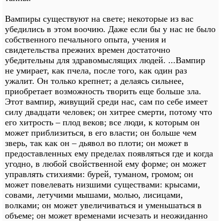
Вампиры существуют на свете; некоторые из вас
убедились в этом воочию. Даже если бы у нас не было
собственного печального опыта, учения и
свидетельства прежних времен достаточно
убедительны для здравомыслящих людей. ...Вампир
не умирает, как пчела, после того, как один раз
ужалит. Он только крепнет; а делаясь сильнее,
приобретает возможность творить еще больше зла.
Этот вампир, живущий среди нас, сам по себе имеет
силу двадцати человек; он хитрее смерти, потому что
его хитрость – плод веков; все люди, к которым он
может приблизиться, в его власти; он больше чем
зверь, так как он – дьявол во плоти; он может в
предоставленных ему пределах появляться где и когда
угодно, в любой свойственной ему форме; он может
управлять стихиями: бурей, туманом, громом; он
может повелевать низшими существами: крысами,
совами, летучими мышами, молью, лисицами,
волками; он может увеличиваться и уменьшаться в
объеме; он может временами исчезать и неожиданно