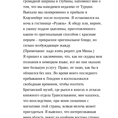
громадной ширины и глубины, напомнил мне о
том, что мы находимся недалеко от Турции.
Выехали мы своевременно и прибыли в
Клаузенберг после полуночи. Я остановился на
ночь в гостинице «Руаяль». К обеду или, вернее,
к ужину подали цыпленка, приготовленного
каким-то оригинальным способом с красным
перцем – прекрасное оригинальное блюдо, но
сильно возбуждающее жажду.
(Примечание: надо взять рецепт для Мины.)
Я пришел к заключению, что, как ни скудны мои
познания в немецком языке, все же они оказали
мне большую услугу. Право, не знаю, как бы я
обошелся без них. Во время моего последнего
пребывания в Лондоне я воспользовался
свободным временем, чтобы посетить
Британский музей, где рылся в книгах и атласах
книжного отдела Трансильвании; мне казалось,
что впоследствии, при моем сношении с
магнатами этой страны, всякая мелочь может
пригодиться. Я выяснил, что интересовавшая
меня область лежит на крайнем востоке страны,