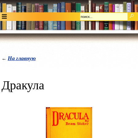
На главную
←
Дракула