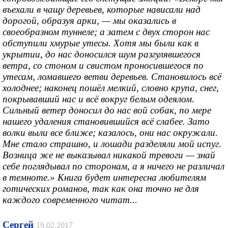
въехали в чащу деревьев, которые нависали над
дорогой, образуя арки, — мы оказались в
своеобразном туннеле; а затем с двух сторон нас
обступили хмурые утесы. Хотя мы были как в
укрытии, до нас доносился шум разгулявшегося
ветра, со стоном и свистом проносившегося по
утесам, ломавшего ветви деревьев. Становилось всё
холоднее; наконец пошёл мелкий, словно крупа, снег,
покрывавший нас и всё вокруг белым одеялом.
Сильный ветер доносил до нас вой собак, по мере
нашего удаления становившийся всё слабее. Зато
волки выли все ближе; казалось, они нас окружали.
Мне стало страшно, и лошади разделяли мой испуг.
Возница же не выказывал никакой тревоги — знай
себе поглядывал по сторонам, а я ничего не различал
в темноте.» Книга будет интересна любителям
готических романов, так как она точно не для
каждого современного читат...
Сергей
19.02.2017