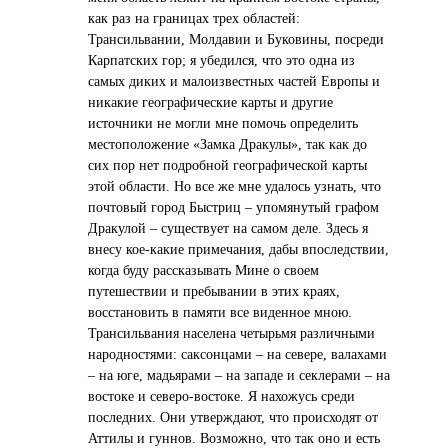
как раз на границах трех областей:
Трансильвании, Молдавии и Буковины, посреди
Карпатских гор; я убедился, что это одна из
самых диких и малоизвестных частей Европы и
никакие географические карты и другие
источники не могли мне помочь определить
местоположение «Замка Дракулы», так как до
сих пор нет подробной географической карты
этой области. Но все же мне удалось узнать, что
почтовый город Быстриц – упомянутый графом
Дракулой – существует на самом деле. Здесь я
внесу кое-какие примечания, дабы впоследствии,
когда буду рассказывать Мине о своем
путешествии и пребывании в этих краях,
восстановить в памяти все виденное мною.
Трансильвания населена четырьмя различными
народностями: саксонцами – на севере, валахами
– на юге, мадьярами – на западе и секлерами – на
востоке и северо-востоке. Я нахожусь среди
последних. Они утверждают, что происходят от
Аттилы и гуннов. Возможно, что так оно и есть