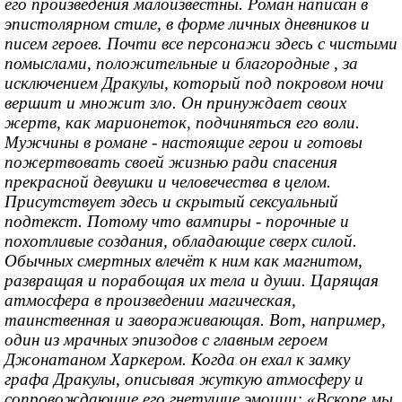
его произведения малоизвестны. Роман написан в
эпистолярном стиле, в форме личных дневников и
писем героев. Почти все персонажи здесь с чистыми
помыслами, положительные и благородные , за
исключением Дракулы, который под покровом ночи
вершит и множит зло. Он принуждает своих
жертв, как марионеток, подчиняться его воли.
Мужчины в романе - настоящие герои и готовы
пожертвовать своей жизнью ради спасения
прекрасной девушки и человечества в целом.
Присутствует здесь и скрытый сексуальный
подтекст. Потому что вампиры - порочные и
похотливые создания, обладающие сверх силой.
Обычных смертных влечёт к ним как магнитом,
развращая и порабощая их тела и души. Царящая
атмосфера в произведении магическая,
таинственная и завораживающая. Вот, например,
один из мрачных эпизодов с главным героем
Джонатаном Харкером. Когда он ехал к замку
графа Дракулы, описывая жуткую атмосферу и
сопровождающие его гнетущие эмоции: «Вскоре мы