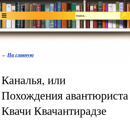
На главную
←
Каналья, или
Похождения авантюриста
Квачи Квачантирадзе