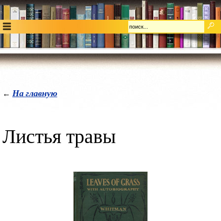
На главную
←
Листья травы