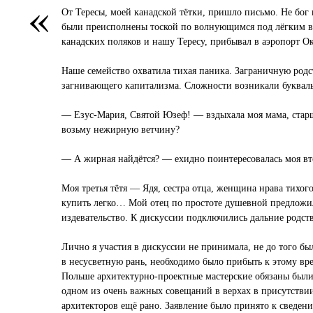
«
От Тересы, моей канадской тётки, пришло письмо. Не бог 
были преисполнены тоской по волнующимся под лёгким в
канадских поляков и нашу Тересу, прибывал в аэропорт О
Наше семейство охватила тихая паника. Заграничную родс
загнивающего капитализма. Сложности возникали буквал
— Езус-Мария, Святой Юзеф! — вздыхала моя мама, старша
возьму нежирную ветчину?
— А жирная найдётся? — ехидно поинтересовалась моя вт
Моя третья тётя — Ядя, сестра отца, женщина нрава тихо
купить легко… Мой отец по простоте душевной предложил 
издевательство. К дискуссии подключились дальние родст
Лично я участия в дискуссии не принимала, не до того б
в несусветную рань, необходимо было прибыть к этому вре
Польше архитектурно-проектные мастерские обязаны были н
одном из очень важных совещаний в верхах в присутствии 
архитекторов ещё рано. Заявление было принято к сведению