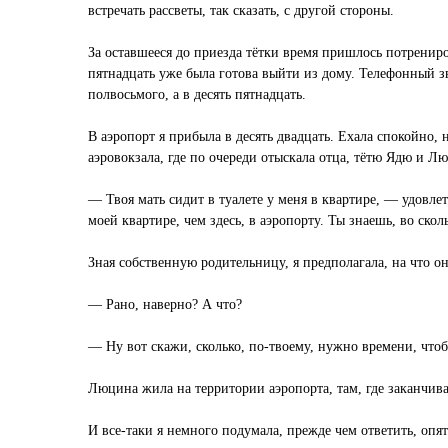
встречать рассветы, так сказать, с другой стороны.
За оставшееся до приезда тётки время пришлось потрениро
пятнадцать уже была готова выйти из дому. Телефонный зв
полвосьмого, а в десять пятнадцать.
В аэропорт я прибыла в десять двадцать. Ехала спокойно
аэровокзала, где по очереди отыскала отца, тётю Ядю и Л
— Твоя мать сидит в туалете у меня в квартире, — удовл
моей квартире, чем здесь, в аэропорту. Ты знаешь, во скол
Зная собственную родительницу, я предполагала, на что о
— Рано, наверно? А что?
— Ну вот скажи, сколько, по-твоему, нужно времени, чтоб
Люцина жила на территории аэропорта, там, где заканчива
И все-таки я немного подумала, прежде чем ответить, опя