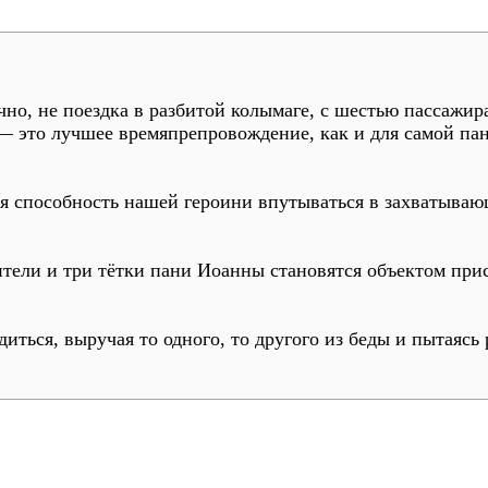
но, не поездка в разбитой колымаге, с шестью пассажира
— это лучшее времяпрепровождение, как и для самой па
я способность нашей героини впутываться в захватываю
ели и три тётки пани Иоанны становятся объектом прис
иться, выручая то одного, то другого из беды и пытаясь