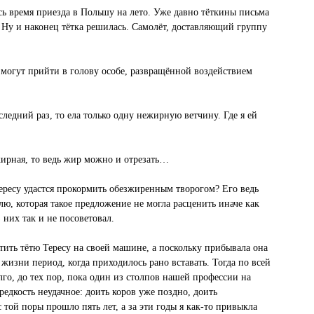
ось время приезда в Польшу на лето. Уже давно тёткины письма
Ну и наконец тётка решилась. Самолёт, доставляющий группу
 могут прийти в голову особе, развращённой воздействием
едний раз, то ела только одну нежирную ветчину. Где я ей
жирная, то ведь жир можно и отрезать…
Тересу удастся прокормить обезжиренным творогом? Его ведь
, которая такое предложение не могла расценить иначе как
них так и не посоветовал.
тить тётю Тересу на своей машине, а поскольку прибывала она
жизни период, когда приходилось рано вставать. Тогда по всей
лго, до тех пор, пока один из столпов нашей профессии на
едкость неудачное: доить коров уже поздно, доить
 той поры прошло пять лет, а за эти годы я как-то привыкла