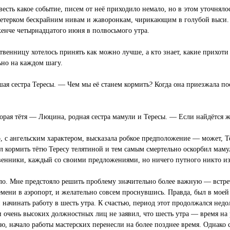
весть какое событие, писем от неё приходило немало, но в этом уточнял
етерком бескрайним нивам и жаворонкам, чирикающим в голубой выси. 
кенче четырнадцатого июня в полвосьмого утра.
твенницу хотелось принять как можно лучше, а кто знает, какие прихоти
ьно на каждом шагу.
я сестра Тересы. — Чем мы её станем кормить? Когда она приезжала посл
орая тётя — Люцина, родная сестра мамули и Тересы. — Если найдётся 
го, с ангельским характером, высказала робкое предположение — может, 
кормить тётю Тересу телятиной и тем самым смертельно оскорбил мамулю
венники, каждый со своими предложениями, но ничего путного никто из 
ыло. Мне предстояло решить проблему значительно более важную — встре
мени в аэропорт, и желательно совсем проснувшись. Правда, был в моей 
ачинать работу в шесть утра. К счастью, период этот продолжался недо
очень высоких должностных лиц не заявил, что шесть утра — время на р
, начало работы мастерских перенесли на более позднее время. Однако с