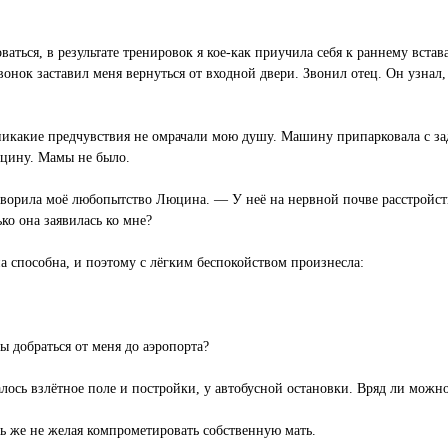
ваться, в результате тренировок я кое-как приучила себя к раннему вста
онок заставил меня вернуться от входной двери. Звонил отец. Он узнал,
, никакие предчувствия не омрачали мою душу. Машину припарковала с з
юцину. Мамы не было.
етворила моё любопытство Люцина. — У неё на нервной почве расстройств
ько она заявилась ко мне?
на способна, и поэтому с лёгким беспокойством произнесла:
ы добраться от меня до аэропорта?
лось взлётное поле и постройки, у автобусной остановки. Вряд ли можн
ть же не желая компрометировать собственную мать.