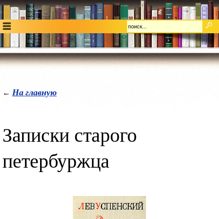
На главную
←
Записки старого
петербуржца