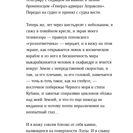
броненосцем «Генерал-адмирал Апраксин».
Передал на судно и принял с судна вести.
Теперь же, лет через шестьдесят с небольшим, я
сижу в покойном кресле, и экран моего
телевизора — правнук поповского
«грозоотметчика» — мерцает, и я вижу на этом
экране, как открывается лючок в космическом
корабле и из него в бесконечность мира
выкарабкивается человек в скафандре и мчится
вокруг Земли с непредставимой скоростью, и
там, за его плечами, за его головой, намечается
— точь-в-точь такое, как на глобусе, —
восточное побережье Черного моря и степи
Кубани, и завитые спиралями циклонов облака
над моей Землей, и что-то еще никогда не
виданное и потому почти неразличимое на
неопытный глаз…
И я вижу совсем близко от себя камни,
валяющиеся на поверхности Лупы. И я слышу