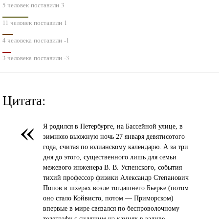
5 человек поставили 3
11 человек поставили 1
4 человека поставили -1
3 человека поставили -3
Цитата:
«
Я родился в Петербурге, на Бассейной улице, в
зимнюю вьюжную ночь 27 января девятисотого
года, считая по юлианскому календарю. А за три
дня до этого, существенного лишь для семьи
межевого инженера В. В. Успенского, события
тихий профессор физики Александр Степанович
Попов в шхерах возле тогдашнего Бьерке (потом
оно стало Койвисто, потом — Приморском)
впервые в мире связался по беспроволочному
телеграфу с сидящим на камнях в заливе