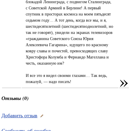
блокадой Ленинграда, с подвигом Сталинграда,
с Советской Армией в Берлине! А первый
спутник в просторах космоса на моем пятьдесят
седьмом году… А тот день, когда все мы, и я,
шестидесятилетний (шестидесятиоднолетний, но
так не говорят), увидели на экранах телевизоров
«гражданина Советского Союза Юрия
Алексеевича Гагарина», идущего по красному
ковру славы и почестей, превосходящих славу
Христофора Колумба и Фернандо Магеллана и
честь, оказанную им?
»
И все это я видел своими глазами… Так ведь,
пожалуй, — надо писать!
Отзывы (0)
Добавить отзыв
Сообщить об ошибке