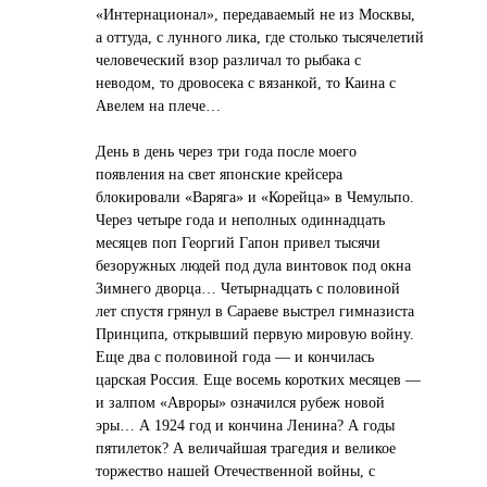
«Интернационал», передаваемый не из Москвы,
а оттуда, с лунного лика, где столько тысячелетий
человеческий взор различал то рыбака с
неводом, то дровосека с вязанкой, то Каина с
Авелем на плече…
День в день через три года после моего
появления на свет японские крейсера
блокировали «Варяга» и «Корейца» в Чемульпо.
Через четыре года и неполных одиннадцать
месяцев поп Георгий Гапон привел тысячи
безоружных людей под дула винтовок под окна
Зимнего дворца… Четырнадцать с половиной
лет спустя грянул в Сараеве выстрел гимназиста
Принципа, открывший первую мировую войну.
Еще два с половиной года — и кончилась
царская Россия. Еще восемь коротких месяцев —
и залпом «Авроры» означился рубеж новой
эры… А 1924 год и кончина Ленина? А годы
пятилеток? А величайшая трагедия и великое
торжество нашей Отечественной войны, с