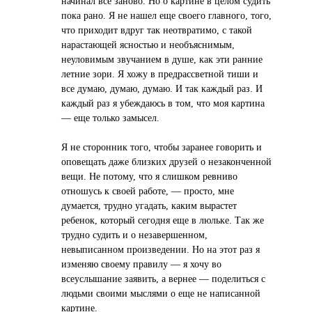
начинал все заново. Но о картине в целом судить
пока рано. Я не нашел еще своего главного, того,
что приходит вдруг так неотвратимо, с такой
нарастающей ясностью и необъяснимым,
неуловимым звучанием в душе, как эти ранние
летние зори. Я хожу в предрассветной тиши и
все думаю, думаю, думаю. И так каждый раз. И
каждый раз я убеждаюсь в том, что моя картина
— еще только замысел.
Я не сторонник того, чтобы заранее говорить и
оповещать даже близких друзей о незаконченной
вещи. Не потому, что я слишком ревниво
отношусь к своей работе, — просто, мне
думается, трудно угадать, каким вырастет
ребенок, который сегодня еще в люльке. Так же
трудно судить и о незавершенном,
невыписанном произведении. Но на этот раз я
изменяю своему правилу — я хочу во
всеуслышание заявить, а вернее — поделиться с
людьми своими мыслями о еще не написанной
картине.