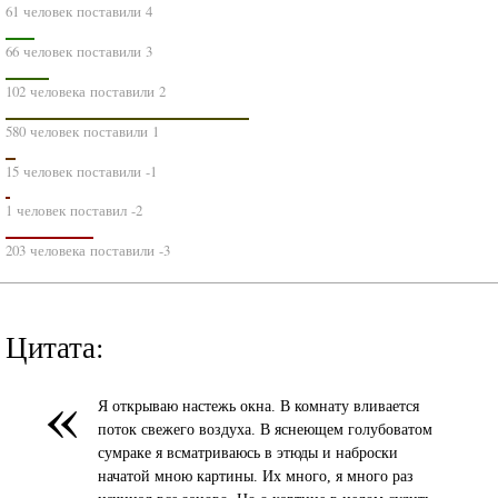
61 человек поставили 4
66 человек поставили 3
102 человека поставили 2
580 человек поставили 1
15 человек поставили -1
1 человек поставил -2
203 человека поставили -3
Цитата:
«
Я открываю настежь окна. В комнату вливается
поток свежего воздуха. В яснеющем голубоватом
сумраке я всматриваюсь в этюды и наброски
начатой мною картины. Их много, я много раз