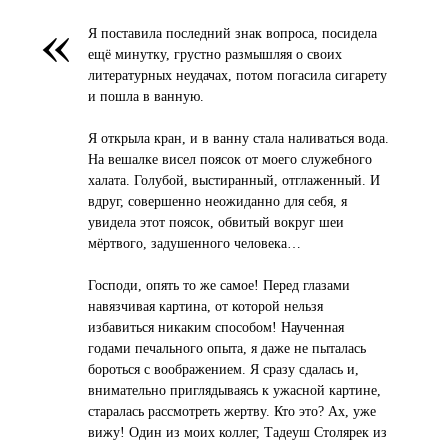
«
Я поставила последний знак вопроса, посидела
ещё минутку, грустно размышляя о своих
литературных неудачах, потом погасила сигарету
и пошла в ванную.
Я открыла кран, и в ванну стала наливаться вода.
На вешалке висел поясок от моего служебного
халата. Голубой, выстиранный, отглаженный. И
вдруг, совершенно неожиданно для себя, я
увидела этот поясок, обвитый вокруг шеи
мёртвого, задушенного человека…
Господи, опять то же самое! Перед глазами
навязчивая картина, от которой нельзя
избавиться никаким способом! Наученная
годами печального опыта, я даже не пыталась
бороться с воображением. Я сразу сдалась и,
внимательно приглядываясь к ужасной картине,
старалась рассмотреть жертву. Кто это? Ах, уже
вижу! Один из моих коллег, Тадеуш Столярек из