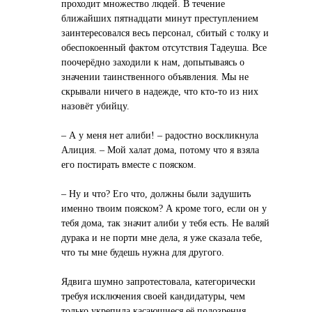
проходит множество людей. В течение
ближайших пятнадцати минут преступлением
заинтересовался весь персонал, сбитый с толку и
обеспокоенный фактом отсутствия Тадеуша. Все
поочерёдно заходили к нам, допытываясь о
значении таинственного объявления. Мы не
скрывали ничего в надежде, что кто-то из них
назовёт убийцу.
– А у меня нет алиби! – радостно воскликнула
Алиция. – Мой халат дома, потому что я взяла
его постирать вместе с пояском.
– Ну и что? Его что, должны были задушить
именно твоим пояском? А кроме того, если он у
тебя дома, так значит алиби у тебя есть. Не валяй
дурака и не порти мне дела, я уже сказала тебе,
что ты мне будешь нужна для другого.
Ядвига шумно запротестовала, категорически
требуя исключения своей кандидатуры, чем
только укрепила касающиеся её подозрения.