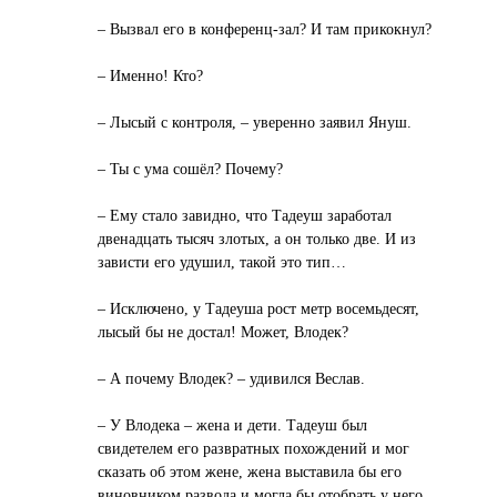
– Вызвал его в конференц-зал? И там прикокнул?
– Именно! Кто?
– Лысый с контроля, – уверенно заявил Януш.
– Ты с ума сошёл? Почему?
– Ему стало завидно, что Тадеуш заработал
двенадцать тысяч злотых, а он только две. И из
зависти его удушил, такой это тип…
– Исключено, у Тадеуша рост метр восемьдесят,
лысый бы не достал! Может, Влодек?
– А почему Влодек? – удивился Веслав.
– У Влодека – жена и дети. Тадеуш был
свидетелем его развратных похождений и мог
сказать об этом жене, жена выставила бы его
виновником развода и могла бы отобрать у него