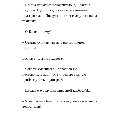
– Но она наименее подозрительна, – заявил
Януш. – А убийца должен быть наименее
подозрителен. Послушай, что я скажу: это наша
техничка!
– О Боже, почему?
– Отказался пить чай из баночки из-под
горчицы…
Веслав внезапно захохотал.
– Чего ты смеёшься? – спросила я с
неудовольствием. – Я тут решаю важную
проблему, а ты глупо ржёшь.
– Влодек его задушил ливерной колбасой!..
– Что? Каким образом? Колбасу же не обернёшь
вокруг шеи!