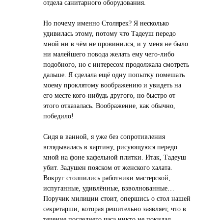
отдела санитарного оборудования.
Но почему именно Столярек? Я несколько
удивилась этому, потому что Тадеуш передо
мной ни в чём не провинился, и у меня не было
ни малейшего повода желать ему чего-либо
подобного, но с интересом продолжала смотреть
дальше. Я сделала ещё одну попытку помешать
моему проклятому воображению и увидеть на
его месте кого-нибудь другого, но быстро от
этого отказалась. Воображение, как обычно,
победило!
Сидя в ванной, я уже без сопротивления
вглядывалась в картину, рисующуюся передо
мной на фоне кафельной плитки. Итак, Тадеуш
убит. Задушен пояском от женского халата.
Вокруг столпились работники мастерской,
испуганные, удивлённые, взволнованные…
Поручик милиции стоит, опершись о стол нашей
секретарши, которая решительно заявляет, что в
течение последнего часа никто не покидал