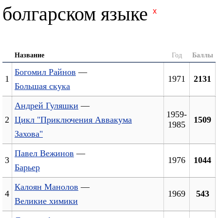
болгарском языке
x
Название
Год
Баллы
Богомил Райнов
—
1
1971
2131
Большая скука
Андрей Гуляшки
—
1959-
2
Цикл "Приключения Аввакума
1509
1985
Захова"
Павел Вежинов
—
3
1976
1044
Барьер
Калоян Манолов
—
4
1969
543
Великие химики