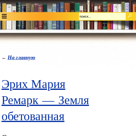
На главную
←
Эрих Мария
Ремарк
—
Земля
обетованная