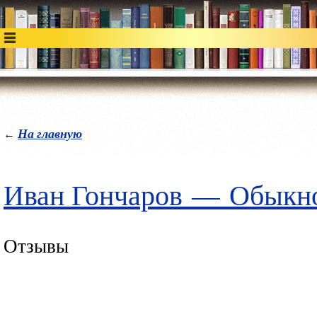
На главную
←
Иван Гончаров
—
Обыкно
Отзывы