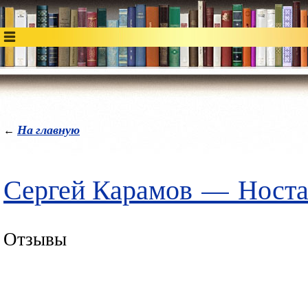
На главную
←
Сергей Карамов
—
Носта
Отзывы