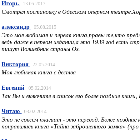
Игорь
13.05.2017
Смотрел постановку в Одесском оперном театре.Хоро
александр
05.08.2015
Это моя любимая и первая книга,правы те,кто предл
ведь даже в первом издании,а это 1939 год есть стр
пишут Волшебник страны Оз.
Виктория
22.05.2014
Моя любимая книга с дества
Евгений
05.02.2014
Так Вы и включите в список его более поздние книги,
Читаю
03.02.2014
Это не совсем плагиат - это перевод. Более поздние
понравились книга «Тайна заброшенного замка» (про 