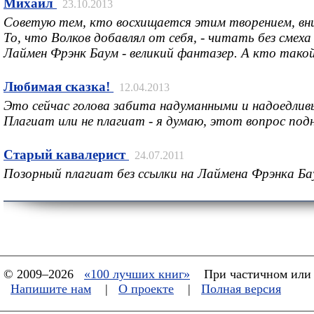
Михаил
23.10.2013
Советую тем, кто восхищается этим творением, вни
То, что Волков добавлял от себя, - читать без смех
Лаймен Фрэнк Баум - великий фантазер. А кто та
Любимая сказка!
12.04.2013
Это сейчас голова забита надуманными и надоедливы
Плагиат или не плагиат - я думаю, этот вопрос п
Старый кавалерист
24.07.2011
Позорный плагиат без ссылки на Лаймена Фрэнка Ба
© 2009–2026
«100 лучших книг»
При частичном или 
Напишите нам
|
О проекте
|
Полная версия