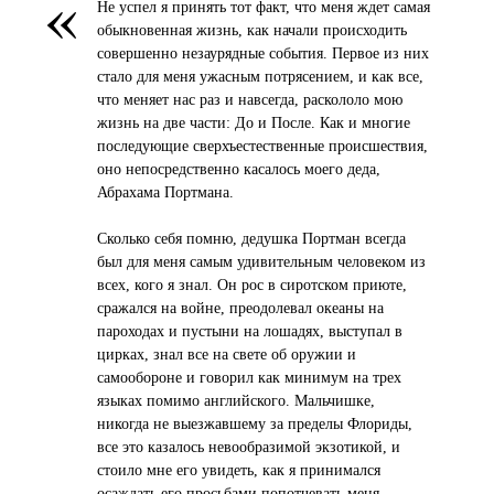
«
Не успел я принять тот факт, что меня ждет самая
обыкновенная жизнь, как начали происходить
совершенно незаурядные события. Первое из них
стало для меня ужасным потрясением, и как все,
что меняет нас раз и навсегда, раскололо мою
жизнь на две части: До и После. Как и многие
последующие сверхъестественные происшествия,
оно непосредственно касалось моего деда,
Абрахама Портмана.
Сколько себя помню, дедушка Портман всегда
был для меня самым удивительным человеком из
всех, кого я знал. Он рос в сиротском приюте,
сражался на войне, преодолевал океаны на
пароходах и пустыни на лошадях, выступал в
цирках, знал все на свете об оружии и
самообороне и говорил как минимум на трех
языках помимо английского. Мальчишке,
никогда не выезжавшему за пределы Флориды,
все это казалось невообразимой экзотикой, и
стоило мне его увидеть, как я принимался
осаждать его просьбами попотчевать меня