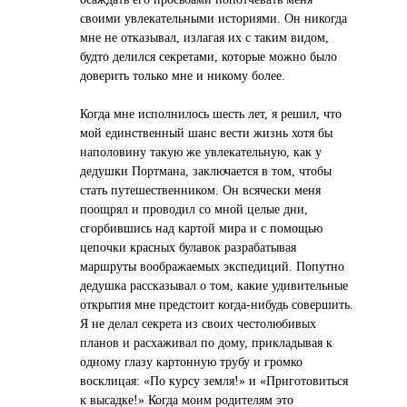
своими увлекательными историями. Он никогда
мне не отказывал, излагая их с таким видом,
будто делился секретами, которые можно было
доверить только мне и никому более.
Когда мне исполнилось шесть лет, я решил, что
мой единственный шанс вести жизнь хотя бы
наполовину такую же увлекательную, как у
дедушки Портмана, заключается в том, чтобы
стать путешественником. Он всячески меня
поощрял и проводил со мной целые дни,
сгорбившись над картой мира и с помощью
цепочки красных булавок разрабатывая
маршруты воображаемых экспедиций. Попутно
дедушка рассказывал о том, какие удивительные
открытия мне предстоит когда-нибудь совершить.
Я не делал секрета из своих честолюбивых
планов и расхаживал по дому, прикладывая к
одному глазу картонную трубу и громко
восклицая: «По курсу земля!» и «Приготовиться
к высадке!» Когда моим родителям это