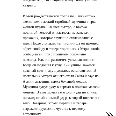
квартир.
В этой рождественской толпе по Лексингтон-
авеню шел высокий стройный мужчина в ярко-
желтой куртке. Он шел быстро, с высоко
поднятой головой и, казалось, не замечал
прохожих, которые случайно сталкивались с
ним. После стольких лет чистилища он наконец
обрел свободу и теперь торопился к Мэри, чтобы
сообщить ей, что с прошлым покончено
навсегда. Как она расцветет, услышав новости.
Когда он подошел к углу 59-й улицы, зажегся
красный свет и ему пришлось остановиться. В
нескольких метрах от него стоял Санта-Клаус из
Армии спасения, держа большой мешок.
Мужчина сунул руку в карман в поисках мелкой
монеты. В этот момент его хлопнули по спине,
неожиданный сильный удар, который потряс все
тело. Наверное, кто-то перепил и теперь
»
выражает дружеские чувства к первому
встречному.