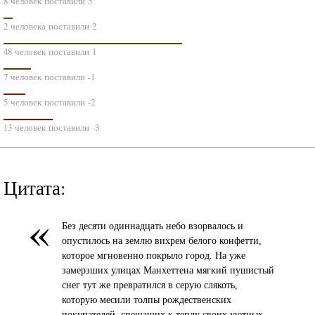
8 человек поставили 5
2 человека поставили 2
48 человек поставили 1
7 человек поставили -1
5 человек поставили -2
13 человек поставили -3
Цитата:
«
Без десяти одиннадцать небо взорвалось и
опустилось на землю вихрем белого конфетти,
которое мгновенно покрыло город. На уже
замерзших улицах Манхеттена мягкий пушистый
снег тут же превратился в серую слякоть,
которую месили толпы рождественских
покупателей, спешащих к теплу своих уютных