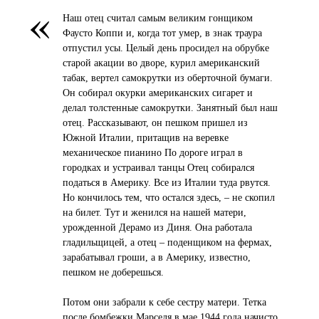
«
Наш отец считал самым великим гонщиком
Фаусто Коппи и, когда тот умер, в знак траура
отпустил усы. Целый день просидел на обрубке
старой акации во дворе, курил американский
табак, вертел самокрутки из оберточной бумаги.
Он собирал окурки американских сигарет и
делал толстенные самокрутки. Занятный был наш
отец. Рассказывают, он пешком пришел из
Южной Италии, притащив на веревке
механическое пианино По дороге играл в
городках и устраивал танцы Отец собирался
податься в Америку. Все из Италии туда рвутся.
Но кончилось тем, что остался здесь, – не скопил
на билет. Тут и женился на нашей матери,
урожденной Дерамо из Диня. Она работала
гладильщицей, а отец – поденщиком на фермах,
зарабатывал гроши, а в Америку, известно,
пешком не доберешься.
Потом они забрали к себе сестру матери. Тетка
после бомбежки Марселя в мае 1944 года начисто