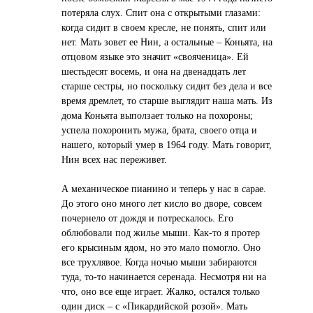
потеряла слух. Спит она с открытыми глазами:
когда сидит в своем кресле, не понять, спит или
нет. Мать зовет ее Нин, а остальные – Коньята, на
отцовом языке это значит «свояченица». Ей
шестьдесят восемь, и она на двенадцать лет
старше сестры, но поскольку сидит без дела и все
время дремлет, то старше выглядит наша мать. Из
дома Коньята выползает только на похороны;
успела похоронить мужа, брата, своего отца и
нашего, который умер в 1964 году. Мать говорит,
Нин всех нас переживет.
А механическое пианино и теперь у нас в сарае.
До этого оно много лет кисло во дворе, совсем
почернело от дождя и потрескалось. Его
облюбовали под жилье мыши. Как-то я протер
его крысиным ядом, но это мало помогло. Оно
все трухлявое. Когда ночью мыши забираются
туда, то-то начинается серенада. Несмотря ни на
что, оно все еще играет. Жалко, остался только
один диск – с «Пикардийской розой». Мать