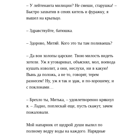
– У лейтенанта милиции? Не смеши, старушка! –
Быстро захватив в сенях китель и фуражку, я
вышел на крыльцо.
– Здравствуйте, батюшка.
– Здорово, Митяй. Кого это ты там поливаешь?
– Да вон холопы царские. Твою милость видеть
хотели. Уж я уговаривал, объяснял, мол, воевода
кушать изволит, а они, неслухи, ни в какую!
Вынь да положь, а не то, говорят, терем
разнесем! Ну, уж я так и эдак, и по-хорошему, и
с поклонами…
– Брехло ты, Митька, – удовлетворенно крякнул
я. – Ладно, поплескай еще, пусть скажут, зачем
пожаловали.
Мой напарник от щедрой души вылил по
полному ведру воды на каждого. Нарядные