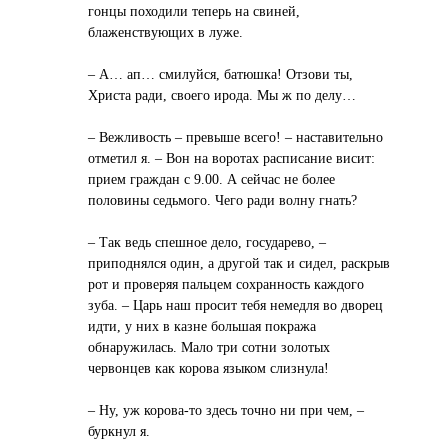
гонцы походили теперь на свиней,
блаженствующих в луже.
– А… ап… смилуйся, батюшка! Отзови ты,
Христа ради, своего ирода. Мы ж по делу…
– Вежливость – превыше всего! – наставительно
отметил я. – Вон на воротах расписание висит:
прием граждан с 9.00. А сейчас не более
половины седьмого. Чего ради волну гнать?
– Так ведь спешное дело, государево, –
приподнялся один, а другой так и сидел, раскрыв
рот и проверяя пальцем сохранность каждого
зуба. – Царь наш просит тебя немедля во дворец
идти, у них в казне большая покража
обнаружилась. Мало три сотни золотых
червонцев как корова языком слизнула!
– Ну, уж корова-то здесь точно ни при чем, –
буркнул я.