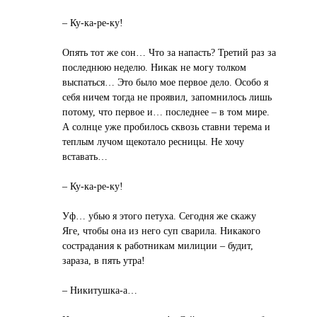
– Ку-ка-ре-ку!
Опять тот же сон… Что за напасть? Третий раз за
последнюю неделю. Никак не могу толком
выспаться… Это было мое первое дело. Особо я
себя ничем тогда не проявил, запомнилось лишь
потому, что первое и… последнее – в том мире.
А солнце уже пробилось сквозь ставни терема и
теплым лучом щекотало ресницы. Не хочу
вставать…
– Ку-ка-ре-ку!
Уф… убью я этого петуха. Сегодня же скажу
Яге, чтобы она из него суп сварила. Никакого
сострадания к работникам милиции – будит,
зараза, в пять утра!
– Никитушка-а…