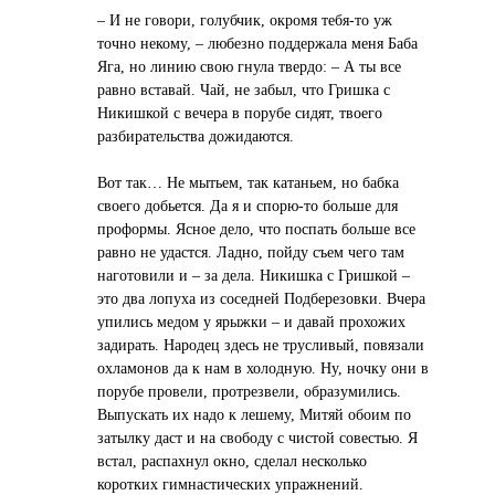
– И не говори, голубчик, окромя тебя-то уж
точно некому, – любезно поддержала меня Баба
Яга, но линию свою гнула твердо: – А ты все
равно вставай. Чай, не забыл, что Гришка с
Никишкой с вечера в порубе сидят, твоего
разбирательства дожидаются.
Вот так… Не мытьем, так катаньем, но бабка
своего добьется. Да я и спорю-то больше для
проформы. Ясное дело, что поспать больше все
равно не удастся. Ладно, пойду съем чего там
наготовили и – за дела. Никишка с Гришкой –
это два лопуха из соседней Подберезовки. Вчера
упились медом у ярыжки – и давай прохожих
задирать. Народец здесь не трусливый, повязали
охламонов да к нам в холодную. Ну, ночку они в
порубе провели, протрезвели, образумились.
Выпускать их надо к лешему, Митяй обоим по
затылку даст и на свободу с чистой совестью. Я
встал, распахнул окно, сделал несколько
коротких гимнастических упражнений.