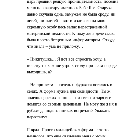
царь проявил редкую проницательность, поселив
меня на квартиру именно к Бабе Яге. Старуха
давно скучала одна, замужем не была сроду, ни
детей, ни плетей – вот и изливала на мою
скромную особу весь запас нерастраченной
материнской нежности. К тому же в деле сыска
была просто бесценным информатором. Откуда
что знала – ума не приложу…
– Никитушка… Я вот все спросить хочу, а
почему ты кажное утро к столу при всем параде
выходишь, а?
– Не при всем… китель и фуражка остались в
сенях. А форма нужна для солидности. Ты ж
знаешь царских гонцов – ни свет ни заря все
ломятся со своими депешами. Не могу же я их в
рубахе да подштанниках встречать? Уважать
перестанут.
Я врал. Просто милицейская форма – это то
немногое, что еще связывало меня с моим