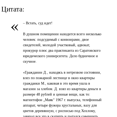
Цитата:
«
– Встать, суд идет!
В душном помещении находится всего несколько
человек: подсудимый с конвоирами, двое
свидетелей, молодой участковый, адвокат,
прокурор плюс два практиканта из Саратовского
юридического университета. Дело будничное и
скучное.
«Гражданин Д., находясь в нетрезвом состоянии,
влез по пожарной лестнице в окно квартиры
гражданки М., каковая в это время ушла в
магазин за хлебом. Д. взял из квартиры деньги в
размере 48 рублей и ценные вещи, как то:
магнитофон „Маяк“ 1967 г. выпуска, телефонный
аппарат, четыре фужера хрустальных, вазу для
цветов деревянную, с росписью под Хохлому,
завязал все это в скатерть и пытался совершить