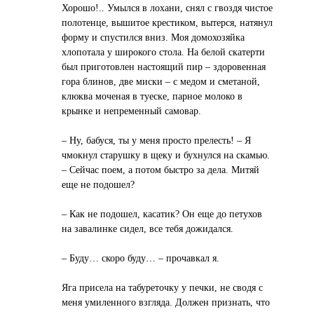
Хорошо!.. Умылся в лохани, снял с гвоздя чистое
полотенце, вышитое крестиком, вытерся, натянул
форму и спустился вниз. Моя домохозяйка
хлопотала у широкого стола. На белой скатерти
был приготовлен настоящий пир – здоровенная
гора блинов, две миски – с медом и сметаной,
клюква моченая в туеске, парное молоко в
крынке и непременный самовар.
– Ну, бабуся, ты у меня просто прелесть! – Я
чмокнул старушку в щеку и бухнулся на скамью.
– Сейчас поем, а потом быстро за дела. Митяй
еще не подошел?
– Как не подошел, касатик? Он еще до петухов
на завалинке сидел, все тебя дожидался.
– Буду… скоро буду… – прочавкал я.
Яга присела на табуреточку у печки, не сводя с
меня умиленного взгляда. Должен признать, что