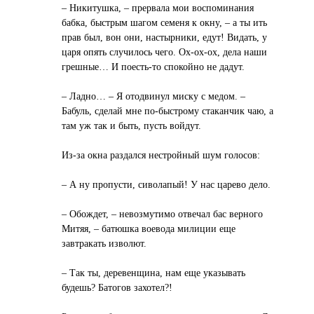
– Никитушка, – прервала мои воспоминания
бабка, быстрым шагом семеня к окну, – а ты ить
прав был, вон они, настырники, едут! Видать, у
царя опять случилось чего. Ох-ох-ох, дела наши
грешные… И поесть-то спокойно не дадут.
– Ладно… – Я отодвинул миску с медом. –
Бабуль, сделай мне по-быстрому стаканчик чаю, а
там уж так и быть, пусть войдут.
Из-за окна раздался нестройный шум голосов:
– А ну пропусти, сиволапый! У нас царево дело.
– Обождет, – невозмутимо отвечал бас верного
Митяя, – батюшка воевода милиции еще
завтракать изволют.
– Так ты, деревенщина, нам еще указывать
будешь? Батогов захотел?!