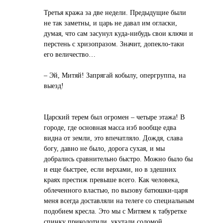
Третья кража за две недели. Предыдущие были
не так заметны, и царь не давал им огласки,
думая, что сам засунул куда-нибудь свои ключи и
перстень с хризопразом. Значит, допекло-таки
его величество…
– Эй, Митяй! Запрягай кобылу, опергруппа, на
выезд!
Царский терем был огромен – четыре этажа! В
городе, где основная масса изб вообще едва
видна от земли, это впечатляло. Дождя, слава
богу, давно не было, дорога сухая, и мы
добрались сравнительно быстро. Можно было бы
и еще быстрее, если верхами, но в здешних
краях престиж превыше всего. Как человека,
облеченного властью, по вызову батюшки-царя
меня всегда доставляли на телеге со специальным
подобием кресла. Это мы с Митяем к табуретке
спинку приколотили, укутали соломой,