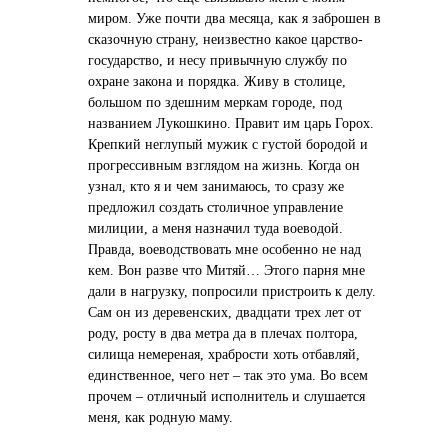
миром. Уже почти два месяца, как я заброшен в
сказочную страну, неизвестно какое царство-
государство, и несу привычную службу по
охране закона и порядка. Живу в столице,
большом по здешним меркам городе, под
названием Лукошкино. Правит им царь Горох.
Крепкий неглупый мужик с густой бородой и
прогрессивным взглядом на жизнь. Когда он
узнал, кто я и чем занимаюсь, то сразу же
предложил создать столичное управление
милиции, а меня назначил туда воеводой.
Правда, воеводствовать мне особенно не над
кем. Вон разве что Митяй… Этого парня мне
дали в нагрузку, попросили пристроить к делу.
Сам он из деревенских, двадцати трех лет от
роду, росту в два метра да в плечах полтора,
силища немереная, храбрости хоть отбавляй,
единственное, чего нет – так это ума. Во всем
прочем – отличный исполнитель и слушается
меня, как родную маму.