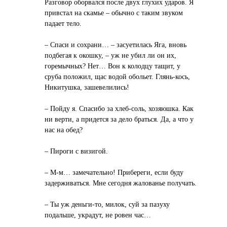
Разговор оборвался после двух глухих ударов. Я
привстал на скамье – обычно с таким звуком
падает тело.
– Спаси и сохрани… – засуетилась Яга, вновь
подбегая к окошку, – уж не убил ли он их,
горемычных? Нет… Вон к колодцу тащит, у
сруба положил, щас водой обольет. Глянь-кось,
Никитушка, зашевелились!
– Пойду я. Спасибо за хлеб-соль, хозяюшка. Как
ни верти, а придется за дело браться. Да, а что у
нас на обед?
– Пироги с визигой.
– М-м… замечательно! Прибереги, если буду
задерживаться. Мне сегодня жалованье получать.
– Ты уж деньги-то, милок, суй за пазуху
подальше, украдут, не ровен час…