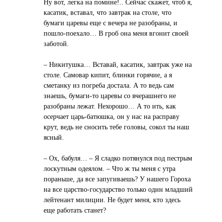
Ну вот, легка на помине!.. Сейчас скажет, чтоб я,
касатик, вставал, что завтрак на столе, что
бумаги царевы еще с вечера не разобраны, и
пошло-поехало… В гроб она меня вгонит своей
заботой.
– Никитушка… Вставай, касатик, завтрак уже на
столе. Самовар кипит, блинки горячие, а я
сметанку из погреба достала. А то ведь сам
знаешь, бумаги-то царевы со вчерашнего не
разобраны лежат. Нехорошо… А то ить, как
осерчает царь-батюшка, он у нас на расправу
крут, ведь не сносить тебе головы, сокол ты наш
ясный.
– Ох, бабуля… – Я сладко потянулся под пестрым
лоскутным одеялом. – Что ж ты меня с утра
пораньше, да все запугиваешь? У нашего Гороха
на все царство-государство только один младший
лейтенант милиции. Не будет меня, кто здесь
еще работать станет?