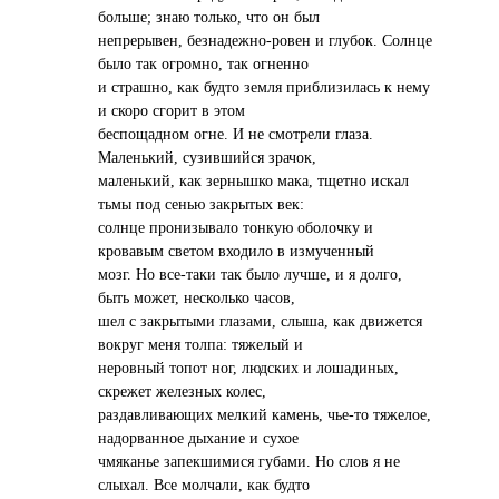
больше; знаю только, что он был
непрерывен, безнадежно-ровен и глубок. Солнце
было так огромно, так огненно
и страшно, как будто земля приблизилась к нему
и скоро сгорит в этом
беспощадном огне. И не смотрели глаза.
Маленький, сузившийся зрачок,
маленький, как зернышко мака, тщетно искал
тьмы под сенью закрытых век:
солнце пронизывало тонкую оболочку и
кровавым светом входило в измученный
мозг. Но все-таки так было лучше, и я долго,
быть может, несколько часов,
шел с закрытыми глазами, слыша, как движется
вокруг меня толпа: тяжелый и
неровный топот ног, людских и лошадиных,
скрежет железных колес,
раздавливающих мелкий камень, чье-то тяжелое,
надорванное дыхание и сухое
чмяканье запекшимися губами. Но слов я не
слыхал. Все молчали, как будто