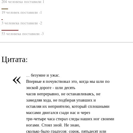
204 человека поставили 1
19 человек поставили -1
3 человека поставили -2
53 человека поставили -3
Цитата:
«
... безумие и ужас.
Впервые я почувствовал это, когда мы шли по
энской дороге - шли десять
часов непрерывно, не останавливаясь, не
замедляя хода, не подбирая упавших и
оставляя их неприятелю, который сплошными
массами двигался сзади нас и через
три-четыре часа стирал следы наших ног своими
ногами. Стоял зной. Не знаю,
сколько было градусов: сорок, пятьдесят или