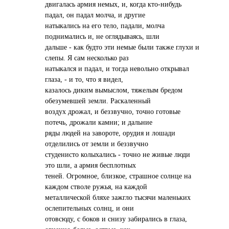
двигалась армия немых, и, когда кто-нибудь
падал, он падал молча, и другие
натыкались на его тело, падали, молча
поднимались и, не оглядываясь, шли
дальше - как будто эти немые были также глухи и
слепы. Я сам несколько раз
натыкался и падал, и тогда невольно открывал
глаза, - и то, что я видел,
казалось диким вымыслом, тяжелым бредом
обезумевшей земли. Раскаленный
воздух дрожал, и беззвучно, точно готовые
потечь, дрожали камни; и дальние
ряды людей на завороте, орудия и лошади
отделились от земли и беззвучно
студенисто колыхались - точно не живые люди
это шли, а армия бесплотных
теней. Огромное, близкое, страшное солнце на
каждом стволе ружья, на каждой
металлической бляхе зажгло тысячи маленьких
ослепительных солнц, и они
отовсюду, с боков и снизу забирались в глаза,