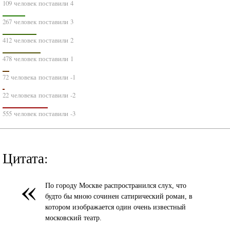
109 человек поставили 4
267 человек поставили 3
412 человек поставили 2
478 человек поставили 1
72 человека поставили -1
22 человека поставили -2
555 человек поставили -3
Цитата:
«
По городу Москве распространился слух, что
будто бы мною сочинен сатирический роман, в
котором изображается один очень известный
московский театр.