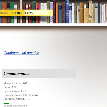
ки книг
Играть!
Сообщить об ошибке
Статистика
863
Место в списке:
729
Баллы:
1.35
Средний балл:
540
человек
Проголосовало:
1
Голосов за удаление:
28 человек поставили 5