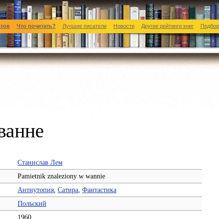
атов
Что почитать?
Лучшие писатели
Новости
Другие рейтинги книг
Подбор
ванне
Станислав Лем
Pamietnik znaleziony w wannie
Антиутопия
,
Сатира
,
Фантастика
Польский
1960