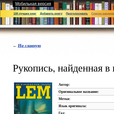
Мобильная версия
100 лучших книг
Добавить книгу
Проголосовать
Список кандид
На главную
←
Рукопись, найденная в 
Автор:
Оригинальное название:
Метки:
Язык оригинала:
Год: