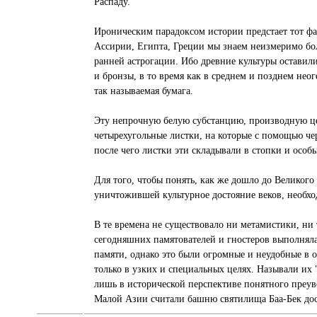
Распаду.
Ироническим парадоксом истории предстает тот фак
Ассирии, Египта, Греции мы знаем неизмеримо бо
ранней астрогации. Ибо древние культуры оставили
и бронзы, в то время как в среднем и позднем нео
так называемая бумага.
Эту непрочную белую субстанцию, производную цел
четырехугольные листки, на которые с помощью ч
после чего листки эти складывали в стопки и осо
Для того, чтобы понять, как же дошло до Великого 
уничтожившей культурное достояние веков, необхо
В те времена не существовало ни метамистики, н
сегодняшних памятователей и гностеров выполняла
памяти, однако это были огромные и неудобные в 
только в узких и специальных целях. Называли их 
лишь в исторической перспективе понятного преув
Малой Азии считали башню святилища Баа-Бек до