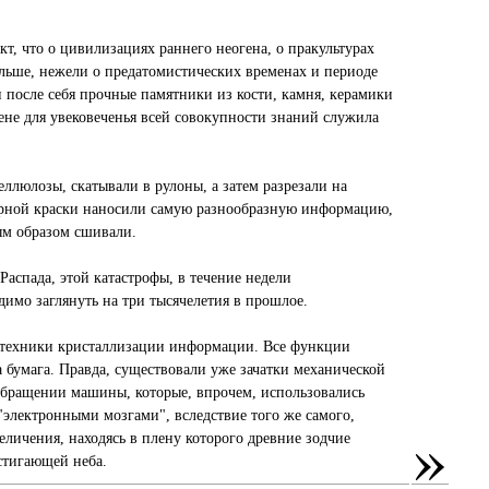
т, что о цивилизациях раннего неогена, о пракультурах
льше, нежели о предатомистических временах и периоде
 после себя прочные памятники из кости, камня, керамики
гене для увековеченья всей совокупности знаний служила
люлозы, скатывали в рулоны, а затем разрезали на
ерной краски наносили самую разнообразную информацию,
бым образом сшивали.
Распада, этой катастрофы, в течение недели
димо заглянуть на три тысячелетия в прошлое.
и техники кристаллизации информации. Все функции
 бумага. Правда, существовали уже зачатки механической
обращении машины, которые, впрочем, использовались
"электронными мозгами", вследствие того же самого,
»
еличения, находясь в плену которого древние зодчие
стигающей неба.