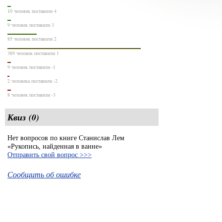
10 человек поставили 4
9 человек поставили 3
85 человек поставили 2
389 человек поставили 1
9 человек поставили -1
2 человека поставили -2
8 человек поставили -3
Квиз (0)
Нет вопросов по книге Станислав Лем
«Рукопись, найденная в ванне»
Отправить свой вопрос >>>
Сообщить об ошибке