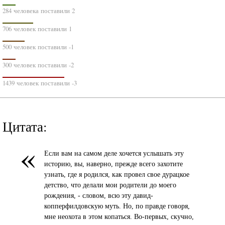
284 человека поставили 2
706 человек поставили 1
500 человек поставили -1
300 человек поставили -2
1439 человек поставили -3
Цитата:
«
Если вам на самом деле хочется услышать эту
историю, вы, наверно, прежде всего захотите
узнать, где я родился, как провел свое дурацкое
детство, что делали мои родители до моего
рождения, - словом, всю эту давид-
копперфилдовскую муть. Но, по правде говоря,
мне неохота в этом копаться. Во-первых, скучно,