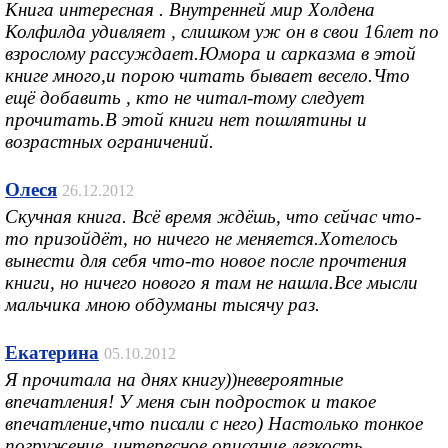
Книга интересная . Внутренней мир Холдена
Колфилда удивляет , слишком уж он в свои 16лет по
взрослому рассуждает.Юмора и сарказма в этой
книге много,и порою читать бывает весело.Что
ещё добавить , кто не читал-тому следует
прочитать.В этой книги нет пошлятины и
возрастных ограничений.
Олеся
26.12.2012
Скучная книга. Всё время ждёшь, что сейчас что-
то призойдёт, но ничего не меняется.Хотелось
вынести для себя что-то новое после прочтения
книги, но ничего нового я там не нашла.Все мысли
мальчика мною обдуманы тысячу раз.
Екатерина
05.10.2012
Я прочитала на днях книгу))невероятные
впечатления! У меня сын подросток и такое
впечатление,что писали с него) Настолько тонкое
погружение, интересное описание,легкость