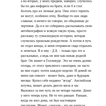
а во-вторых, у моих предков, наверно, случилось
бы по два инфаркта на брата, если б я стал
болтать про их личные дела. Они этого терпеть
не могут, особенно отец. Вообще-то они люди
славные, я ничего не говорю, но обидчивые до
чертиков. Да я и не собираюсь рассказывать свою
автобиографию и всякую такую чушь, просто
расскажу ту сумасшедшую историю, которая
случилась прошлым рождеством. А потом я чуть
не отдал концы, и меня отправили сюда отдыхать
и лечиться. Я и ему - Д.Б. - только про это и
рассказывал, а ведь он мне как-никак родной
брат. Он живет в Голливуде. Это не очень далеко
отсюда, от этого треклятого санатория, он часто
ко мне ездит, почти каждую неделю. И домой он
меня сам отвезет - может быть, даже в будущем
месяце. Купил себе недавно "ягуар". Английская
штучка, может делать двести миль в час.
Выложил за нее чуть ли не четыре тысячи. Денег
у него теперь куча. Не то что раньше. Раньше,
когда он жил дома, он был настоящим
писателем. Может, слыхали - это он написал