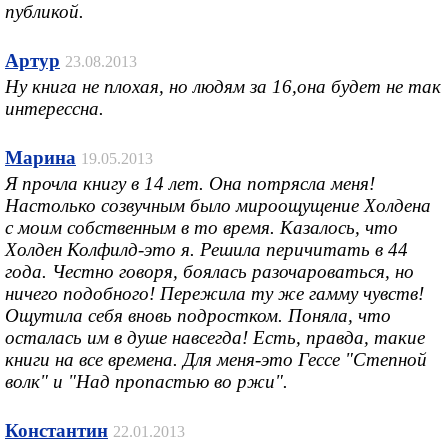
публикой.
Артур
23.08.2013
Ну книга не плохая, но людям за 16,она будет не так
интерессна.
Марина
19.05.2013
Я прочла книгу в 14 лет. Она потрясла меня!
Настолько созвучным было мироощущение Холдена
с моим собственным в то время. Казалось, что
Холден Колфилд-это я. Решила перичитать в 44
года. Честно говоря, боялась разочароваться, но
ничего подобного! Пережила ту же гамму чувств!
Ощутила себя вновь подростком. Поняла, что
осталась им в душе навсегда! Есть, правда, такие
книги на все времена. Для меня-это Гессе "Степной
волк" и "Над пропастью во ржи".
Константин
22.01.2013