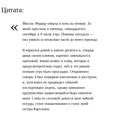
Цитата:
«
Миссис Феррар умерла в ночь на четверг. За
мной прислали в пятницу, семнадцатого
сентября, в 8 часов утра. Помощь опоздала —
она умерла за несколько часов до моего прихода.
Я вернулся домой в начале десятого и, открыв
дверь своим ключом, нарочно замешкался в
прихожей, вешая шляпу и плащ, которые я
предусмотрительно надел, ибо в это раннее
осеннее утро было прохладно. Откровенно
говоря, я был порядком взволнован и расстроен,
и, хотя вовсе не предвидел событий
последующих недель, однако тревожное
предчувствие надвигающейся беды охватило
меня. Слева из столовой донесся звон чайной
посуды, сухое покашливание и голос моей
сестры Каролины: