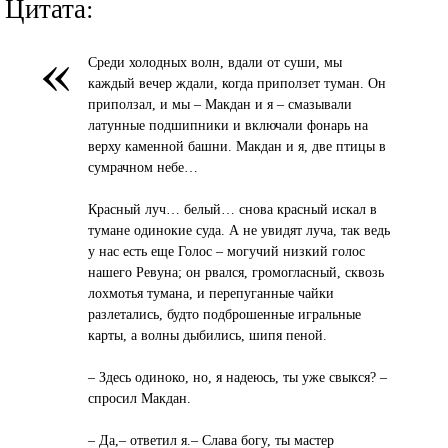
Цитата:
«
Среди холодных волн, вдали от суши, мы
каждый вечер ждали, когда приползет туман. Он
приползал, и мы – Макдан и я – смазывали
латунные подшипники и включали фонарь на
верху каменной башни. Макдан и я, две птицы в
сумрачном небе…
Красный луч… белый… снова красный искал в
тумане одинокие суда. А не увидят луча, так ведь
у нас есть еще Голос – могучий низкий голос
нашего Ревуна; он рвался, громогласный, сквозь
лохмотья тумана, и перепуганные чайки
разлетались, будто подброшенные игральные
карты, а волны дыбились, шипя пеной.
– Здесь одиноко, но, я надеюсь, ты уже свыкся? –
спросил Макдан.
– Да,– ответил я.– Слава богу, ты мастер