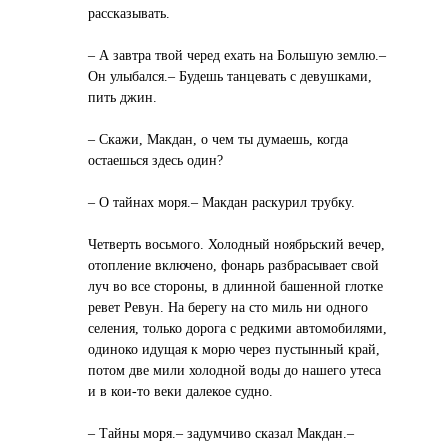
рассказывать.
– А завтра твой черед ехать на Большую землю.–
Он улыбался.– Будешь танцевать с девушками,
пить джин.
– Скажи, Макдан, о чем ты думаешь, когда
остаешься здесь один?
– О тайнах моря.– Макдан раскурил трубку.
Четверть восьмого. Холодный ноябрьский вечер,
отопление включено, фонарь разбрасывает свой
луч во все стороны, в длинной башенной глотке
ревет Ревун. На берегу на сто миль ни одного
селения, только дорога с редкими автомобилями,
одиноко идущая к морю через пустынный край,
потом две мили холодной воды до нашего утеса
и в кои-то веки далекое судно.
– Тайны моря.– задумчиво сказал Макдан.–