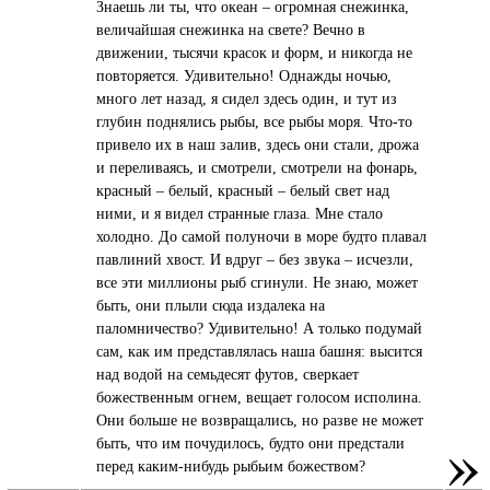
Знаешь ли ты, что океан – огромная снежинка,
величайшая снежинка на свете? Вечно в
движении, тысячи красок и форм, и никогда не
повторяется. Удивительно! Однажды ночью,
много лет назад, я сидел здесь один, и тут из
глубин поднялись рыбы, все рыбы моря. Что-то
привело их в наш залив, здесь они стали, дрожа
и переливаясь, и смотрели, смотрели на фонарь,
красный – белый, красный – белый свет над
ними, и я видел странные глаза. Мне стало
холодно. До самой полуночи в море будто плавал
павлиний хвост. И вдруг – без звука – исчезли,
все эти миллионы рыб сгинули. Не знаю, может
быть, они плыли сюда издалека на
паломничество? Удивительно! А только подумай
сам, как им представлялась наша башня: высится
над водой на семьдесят футов, сверкает
божественным огнем, вещает голосом исполина.
Они больше не возвращались, но разве не может
»
быть, что им почудилось, будто они предстали
перед каким-нибудь рыбьим божеством?