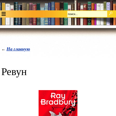
На главную
←
Ревун