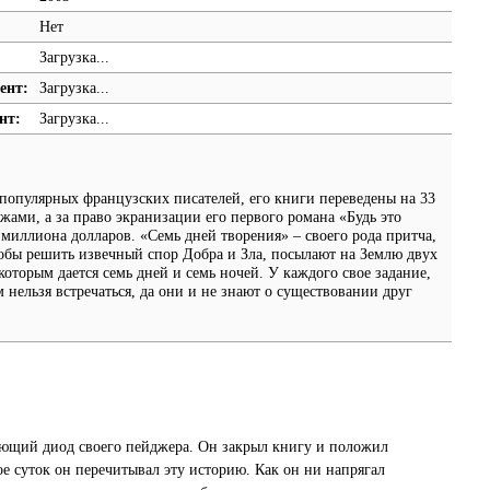
Нет
Загрузка...
ент:
Загрузка...
нт:
Загрузка...
популярных французских писателей, его книги переведены на 33
жами, а за право экранизации его первого романа «Будь это
миллиона долларов. «Семь дней творения» – своего рода притча,
чтобы решить извечный спор Добра и Зла, посылают на Землю двух
которым дается семь дней и семь ночей. У каждого свое задание,
 нельзя встречаться, да они и не знают о существовании друг
гающий диод своего пейджера. Он закрыл книгу и положил
вое суток он перечитывал эту историю. Как он ни напрягал