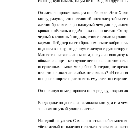
свою адскую память, на ум не приходило другого сл
Он ласково провел пальцем по обложке. Этот Хилт
книгу, радуясь, что неведомый постоялец забыл ее
жестом бросил ее в распахнутый чемодан в дальнем 
кровати. «Встань и иди!» – сказал он весело. Смот
черный костюмный пиджак, взял со столика рядом 
карман. Пейджер на его брючном ремне вибрировал
подошел к окну, отодвинул тяжелую серую штору 
Манхэттен затягивало смогом, получал свою дозу к
обожал солнце – кто лучше него знал всю тяжесть
иссушенных землях микробы и бактерии, не прево
отсортировывает ли слабых от сильных? «И стал св
попросил портье приготовить ему счет: посещение
Он покинул номер, прошел по коридору, открыл дв
Во дворике он достал из чемодана книгу, а сам че
зашагал по узкой улице налегке.
На одной из улочек Сохо с потрескавшейся мостов
уберегаемый от падения с третьего этажа вниз все