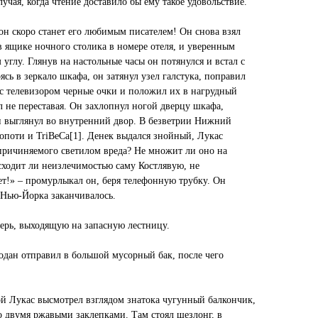
учая, когда чтение доставило бы ему такое удовольствие.
он скоро станет его любимым писателем! Он снова взял
 в ящике ночного столика в номере отеля, и уверенным
углу. Глянув на настольные часы он потянулся и встал с
рясь в зеркало шкафа, он затянул узел галстука, поправил
с телевизором черные очки и положил их в нагрудный
 не переставая. Он захлопнул ногой дверцу шкафа,
и выглянул во внутренний двор. В безветрии Нижний
опоти и TriBeCa[1]. Денек выдался знойный, Лукас
 причиняемого светилом вреда? Не множит ли оно на
сходит ли неизлечимостью саму Костлявую, не
ет!» – промурлыкал он, беря телефонную трубку. Он
 Нью-Йорка заканчивалось.
ерь, выходящую на запасную лестницу.
модан отправил в большой мусорный бак, после чего
ой Лукас высмотрел взглядом знатока чугунный балкончик,
го двумя ржавыми заклепками. Там стоял шезлонг, в