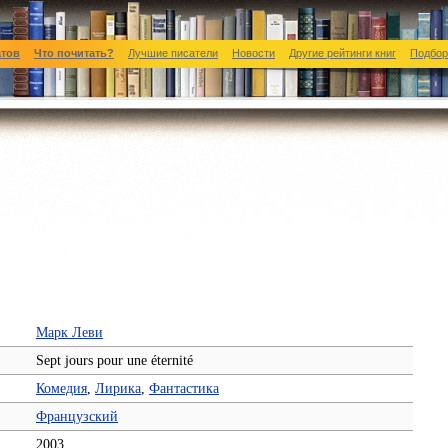
атов
Что почитать?
Лучшие писатели
Новости
Другие рейтинги книг
Подбор
Марк Леви
Sept jours pour une éternité
Комедия
,
Лирика
,
Фантастика
Французский
2003