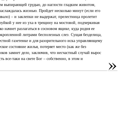
м выпирающей грудью, до наглости гладким животом,
наслаждалась жизнью. Пройдет несколько минут (если его
ывало) – и заклепки не выдержат, прелестница пролетит
труйкой у нее из уха в трещину на мостовой, подчеркивая
о начнет разлагаться в сосновом ящике, куда родня ее
окропленной литрами бесполезных слез. Сущая безделица,
естной газетенке и для разорительного иска управляющему
ое состояние жилья, потеряет место (как же без
ников замнет дело, заключив, что несчастный случай вырос
»
ь все-таки на свете Бог – собственно, в этом и