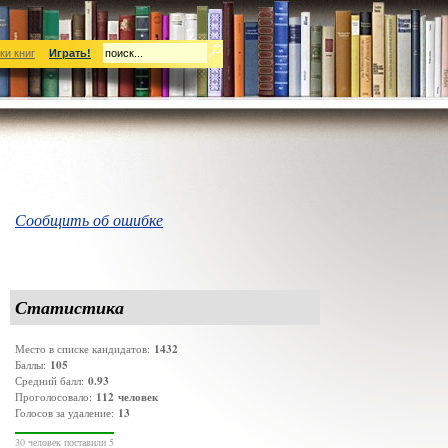
ки книг
Играть!
Сообщить об ошибке
Статистика
1432
Место в списке кандидатов:
105
Баллы:
0.93
Средний балл:
112
человек
Проголосовало:
13
Голосов за удаление:
30 человек поставили 5