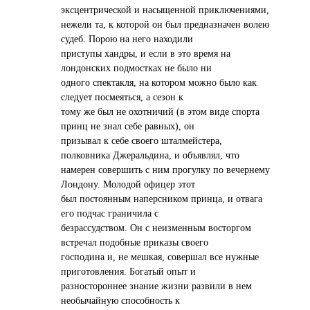
эксцентрической и насыщенной приключениями,
нежели та, к которой он был предназначен волею
судеб. Порою на него находили
приступы хандры, и если в это время на
лондонских подмостках не было ни
одного спектакля, на котором можно было как
следует посмеяться, а сезон к
тому же был не охотничий (в этом виде спорта
принц не знал себе равных), он
призывал к себе своего шталмейстера,
полковника Джеральдина, и объявлял, что
намерен совершить с ним прогулку по вечернему
Лондону. Молодой офицер этот
был постоянным наперсником принца, и отвага
его подчас граничила с
безрассудством. Он с неизменным восторгом
встречал подобные приказы своего
господина и, не мешкая, совершал все нужные
приготовления. Богатый опыт и
разностороннее знание жизни развили в нем
необычайную способность к