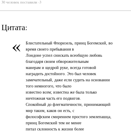
30 человек поставили -3
Цитата:
«
Блистательный Флоризель, принц Богемский, во
время своего пребывания в
Лондоне успел снискать всеобщую любовь
благодаря своим обворожительным
манерам и щедрой руке, всегда готовой
наградить достойного. Это был человек
замечательный, даже если судить на основании
того немногого, что было
известно всем; известна же была только
ничтожная часть его подвигов.
Спокойный до флегматичности, принимающий
мир таким, каков он есть, с
философским смирением простого землепашца,
принц Богемский тем не менее
питал склонность к жизни более