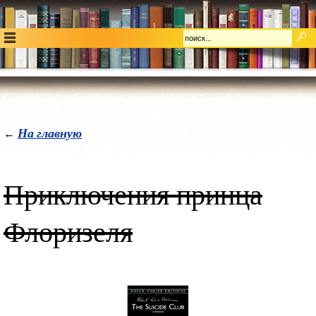
На главную
←
Приключения принца
Флоризеля