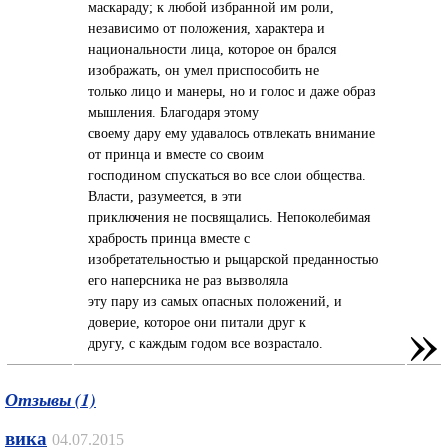
маскараду; к любой избранной им роли,
независимо от положения, характера и
национальности лица, которое он брался
изображать, он умел приспособить не
только лицо и манеры, но и голос и даже образ
мышления. Благодаря этому
своему дару ему удавалось отвлекать внимание
от принца и вместе со своим
господином спускаться во все слои общества.
Власти, разумеется, в эти
приключения не посвящались. Непоколебимая
храбрость принца вместе с
изобретательностью и рыцарской преданностью
его наперсника не раз вызволяла
эту пару из самых опасных положений, и
»
доверие, которое они питали друг к
другу, с каждым годом все возрастало.
Отзывы (1)
вика
04.07.2015